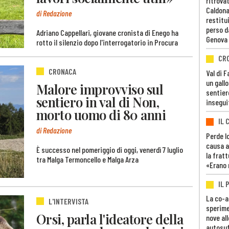
ritrovat
Caldona
di Redazione
restitui
perso d
Adriano Cappellari, giovane cronista di Enego ha
Genova
rotto il silenzio dopo l'interrogatorio in Procura
CR
CRONACA
Val di 
un gall
Malore improvviso sul
sentier
sentiero in val di Non,
insegui
morto uomo di 80 anni
IL 
di Redazione
Perde lo
causa a
È successo nel pomeriggio di oggi, venerdì 7 luglio
la fratt
tra Malga Termoncello e Malga Arza
«Erano 
IL 
La co-a
L'INTERVISTA
sperime
Orsi, parla l'ideatore della
nove al
autosuf