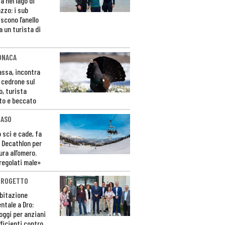
a nel lago di
zzo: i sub
scono l’anello
a un turista di
ONACA
Fassa, incontra
o cedrone sul
o, turista
to e beccato
CASO
 sci e cade, fa
 Decathlon per
ura all’omero.
regolati male»
PROGETTO
bitazione
ntale a Dro:
loggi per anziani
ficienti contro