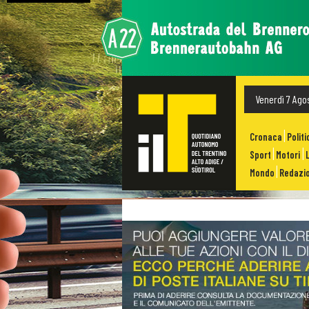
Venerdì 7 Ago
Cronaca
Politi
Sport
Motori
Mondo
Redazio