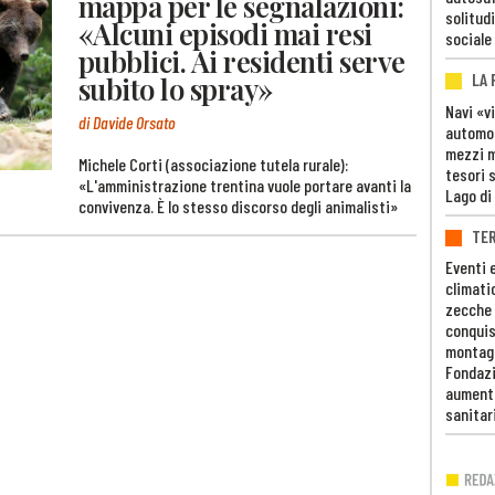
mappa per le segnalazioni:
solitudi
«Alcuni episodi mai resi
sociale
pubblici. Ai residenti serve
LA
subito lo spray»
Navi «v
di Davide Orsato
automob
mezzi mi
Michele Corti (associazione tutela rurale):
tesori 
«L'amministrazione trentina vuole portare avanti la
Lago di
convivenza. È lo stesso discorso degli animalisti»
TE
Eventi 
climati
zecche
conquis
montag
Fondazi
aumento
sanitar