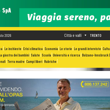
Città e valli
sto 2026
TRENTO
ca
Le inchieste
Crisi climatica
Economia
Le storie
Le grandi interviste
Cult
La giostra dei bambini
Salute
Scuola
Università e ricerca
Bolzano-Innsbruck (
nali
Terra madre
Campi liberi
Rubriche