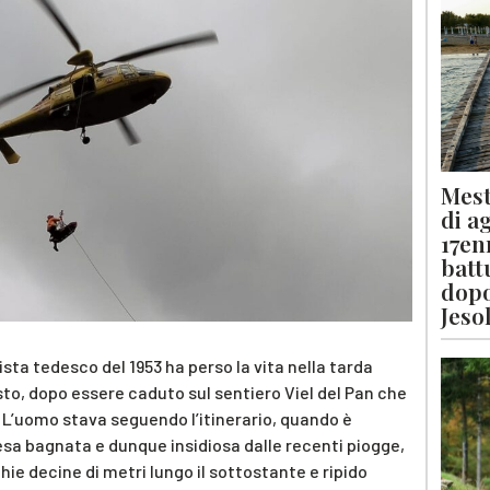
Mest
di a
17en
batt
dopo
Jeso
ta tedesco del 1953 ha perso la vita nella tarda
to, dopo essere caduto sul sentiero Viel del Pan che
L’uomo stava seguendo l’itinerario, quando è
esa bagnata e dunque insidiosa dalle recenti piogge,
e decine di metri lungo il sottostante e ripido