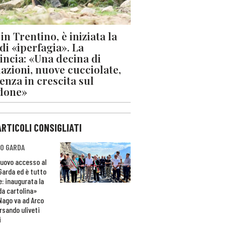
in Trentino, è iniziata la
 di «iperfagia». La
incia: «Una decina di
azioni, nuove cucciolate,
enza in crescita sul
done»
ARTICOLI CONSIGLIATI
O GARDA
nuovo accesso al
 Garda ed è tutto
e: inaugurata la
da cartolina»
Nago va ad Arco
rsando uliveti
i