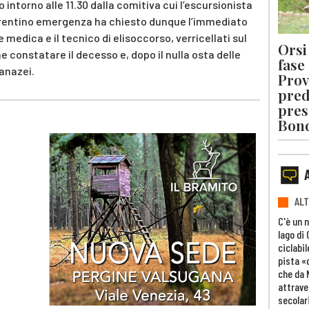
o intorno alle 11.30 dalla comitiva cui l’escursionista
 Trentino emergenza ha chiesto dunque l’immediato
 medica e il tecnico di elisoccorso, verricellati sul
Orsi 
 constatare il decesso e, dopo il nulla osta delle
fase
Canazei.
Prov
pred
pres
Bon
ALT
C'è un 
lago di
ciclabil
pista «
che da 
attrave
secolar