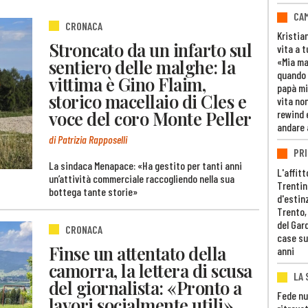
CAM
CRONACA
Kristia
Stroncato da un infarto sul
vita a t
sentiero delle malghe: la
«Mia m
quando 
vittima è Gino Flaim,
papà mi
storico macellaio di Cles e
vita non
voce del coro Monte Peller
rewind 
andare 
di Patrizia Rapposelli
PRI
La sindaca Menapace: «Ha gestito per tanti anni
L'affitt
un’attività commerciale raccogliendo nella sua
Trentino
bottega tante storie»
d'estin
Trento,
del Gar
CRONACA
case su
Finse un attentato della
anni
camorra, la lettera di scusa
LA 
del giornalista: «Pronto a
Fede nu
lavori socialmente utili»