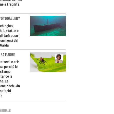
ne e fragilità
 FOTOGALLERY
ichinghe»,
ili, statue e
litari: ecco i
sommersi del
 Garda
RRA MADRE
estremi e crisi
ca: perché le
 stanno
tando le
ne. La
one Mach: «In
 rischi
i»