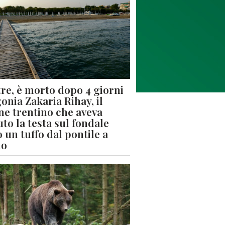
re, è morto dopo 4 giorni
gonia Zakaria Rihay, il
ne trentino che aveva
uto la testa sul fondale
 un tuffo dal pontile a
lo