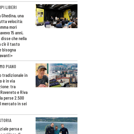
PI LIBERI
n Ghedina, una
utta velocità:
amma morì
avevo 15 anni,
 disse che nella
 c’è il tasto
e bisogna
avanti»
MO PIANO
o tradizionale in
 è in via
zione: tra
 Rovereto e Riva
da perse 2.500
l mercato in sei
STORIA
ziale persa e