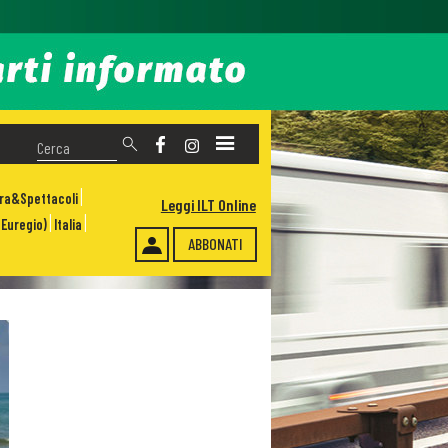
ura&Spettacoli
Leggi ILT Online
Euregio)
Italia
ABBONATI