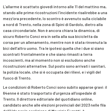
L’allarme è scattato giovedì intorno alle 11 del mattino ma,
stando alle prime ricostruzioni l’incidente risalirebbe a una
mezz’ora precedente, lo scontro è avvenuto sulla ciclabile
a nord di Trento, nella zona di Spini di Gardolo, dietro alla
casa circondariale. Non è ancora chiara la dinamica, di
sicuro Roberto Conci era in sella alla sua bicicletta da
corsa per un allenamento, mentre non è stata rinvenuta la
bici dell’altro uomo. Tra le ipotesi quella che i due si siano
scontrati frontalmente e che siano rimasti a terra
incoscienti, ma al momento non si escludono anche
ricostruzioni alternative. Sul posto sono arrivati i sanitari,
la polizia locale, che si è occupata dei rilievi, e i vigili del
fuoco di Trento.
Le condizioni di Roberto Conci sono subito apparse gravi: il
64enne è stato trasportato d’urgenza all’ospedale di
Trento. Il direttore editoriale del quotidiano online,
candidato anche alle elezioni provinciali del 2023 nelle fila
dell’Udc per la coalizione di Maurizio Fugatti,
è