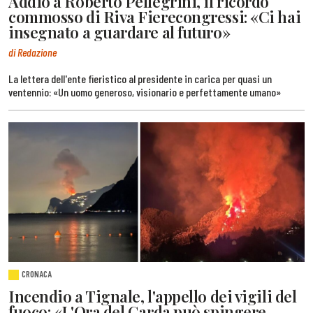
Addio a Roberto Pellegrini, il ricordo
commosso di Riva Fierecongressi: «Ci hai
insegnato a guardare al futuro»
di Redazione
La lettera dell'ente fieristico al presidente in carica per quasi un
ventennio: «Un uomo generoso, visionario e perfettamente umano»
CRONACA
Incendio a Tignale, l'appello dei vigili del
fuoco: «L'Ora del Garda può spingere