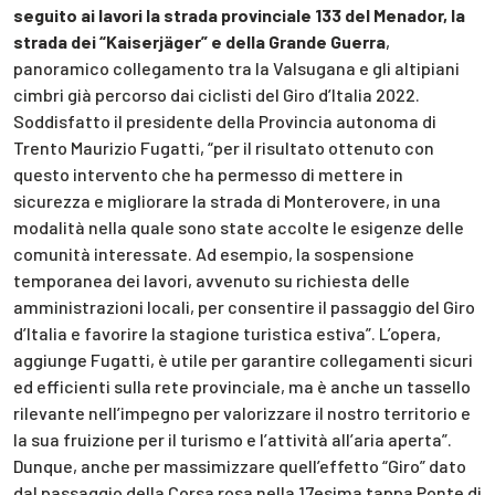
seguito ai lavori la strada provinciale 133 del Menador, la
strada dei “Kaiserjäger” e della Grande Guerra
,
panoramico collegamento tra la Valsugana e gli altipiani
cimbri già percorso dai ciclisti del Giro d’Italia 2022.
Soddisfatto il presidente della Provincia autonoma di
Trento Maurizio Fugatti, “per il risultato ottenuto con
questo intervento che ha permesso di mettere in
sicurezza e migliorare la strada di Monterovere, in una
modalità nella quale sono state accolte le esigenze delle
comunità interessate. Ad esempio, la sospensione
temporanea dei lavori, avvenuto su richiesta delle
amministrazioni locali, per consentire il passaggio del Giro
d’Italia e favorire la stagione turistica estiva”. L’opera,
aggiunge Fugatti, è utile per garantire collegamenti sicuri
ed efficienti sulla rete provinciale, ma è anche un tassello
rilevante nell’impegno per valorizzare il nostro territorio e
la sua fruizione per il turismo e l’attività all’aria aperta”.
Dunque, anche per massimizzare quell’effetto “Giro” dato
dal passaggio della Corsa rosa nella 17esima tappa Ponte di