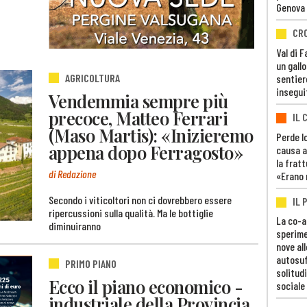
Genova
CR
Val di 
un gall
AGRICOLTURA
sentier
insegui
Vendemmia sempre più
precoce, Matteo Ferrari
IL 
(Maso Martis): «Inizieremo
Perde lo
appena dopo Ferragosto»
causa a
la fratt
di Redazione
«Erano 
Secondo i viticoltori non ci dovrebbero essere
IL 
ripercussioni sulla qualità. Ma le bottiglie
La co-a
diminuiranno
sperime
nove al
autosuf
PRIMO PIANO
solitudi
Ecco il piano economico -
sociale
industriale della Provincia