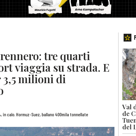
rennero: tre quarti
rt viaggia su strada. E
 3,5 milioni di
o
Val 
de C
1%, in calo. Hormuz-Suez, ballano 400mila tonnellate
Tuen
del 