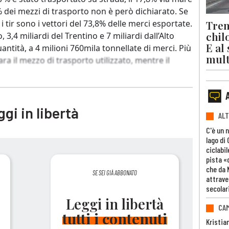
% dei mezzi di trasporto non è però dichiarato. Se
Trent
i tir sono i vettori del 73,8% delle merci esportate.
chil
o, 3,4 miliardi del Trentino e 7 miliardi dall’Alto
E al
ntità, a 4 milioni 760mila tonnellate di merci. Più
mult
ra il mezzo di trasporto utilizzato, mentre il
gi in libertà
ALT
C'è un 
lago di
ciclabil
pista «
che da 
SE SEI GIÀ ABBONATO
attrave
secolar
Leggi in libertà
CAM
tutti i contenuti
Kristia