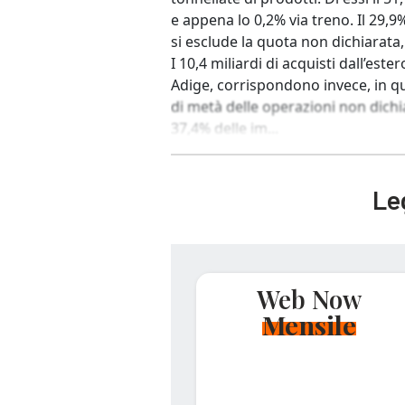
e appena lo 0,2% via treno. Il 29,9
si esclude la quota non dichiarata, 
I 10,4 miliardi di acquisti dall’ester
Adige, corrispondono invece, in qua
di metà delle operazioni non dichia
37,4% delle im...
Leg
Web Now
Mensile