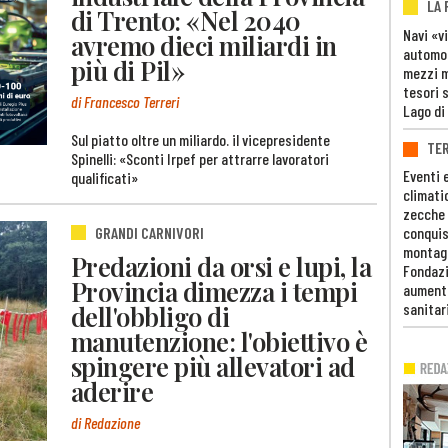
LA
di Trento: «Nel 2040
Navi «v
avremo dieci miliardi in
automob
più di Pil»
mezzi mi
tesori 
di Francesco Terreri
Lago di
Sul piatto oltre un miliardo. il vicepresidente
TE
Spinelli: «Sconti Irpef per attrarre lavoratori
Eventi 
qualificati»
climati
zecche
GRANDI CARNIVORI
conquis
montag
Predazioni da orsi e lupi, la
Fondazi
Provincia dimezza i tempi
aumento
dell'obbligo di
sanitar
manutenzione: l'obiettivo è
spingere più allevatori ad
aderire
di Redazione