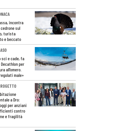
ONACA
Fassa, incontra
o cedrone sul
o, turista
to e beccato
CASO
 sci e cade, fa
 Decathlon per
ura all’omero.
regolati male»
PROGETTO
bitazione
ntale a Dro:
loggi per anziani
ficienti contro
ne e fragilità