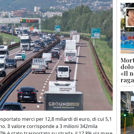
Mort
dolo
«Il 
raga
sportato merci per 12,8 miliardi di euro, di cui 5,1
ano. Il valore corrisponde a 3 milioni 342mila
1,7% è stato trasportato su strada, il 17,8% via mare