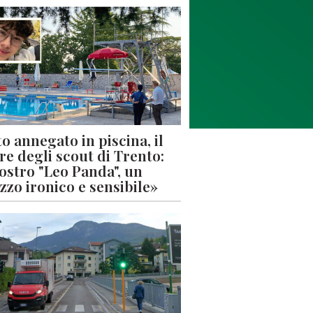
o annegato in piscina, il
re degli scout di Trento:
nostro "Leo Panda", un
zzo ironico e sensibile»