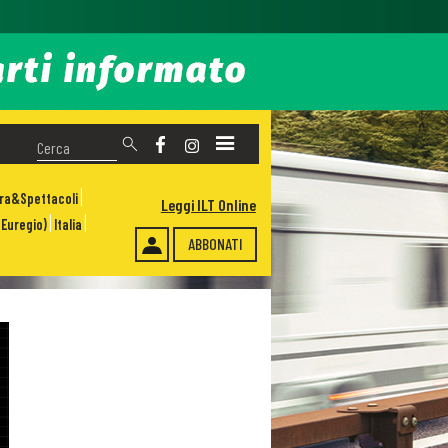
ura&Spettacoli
Leggi ILT Online
Euregio)
Italia
ABBONATI