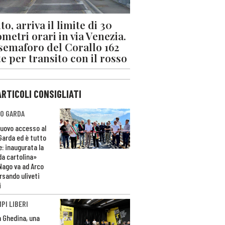
o, arriva il limite di 30
ometri orari in via Venezia.
 semaforo del Corallo 162
e per transito con il rosso
ARTICOLI CONSIGLIATI
O GARDA
nuovo accesso al
 Garda ed è tutto
e: inaugurata la
da cartolina»
Nago va ad Arco
rsando uliveti
i
PI LIBERI
n Ghedina, una