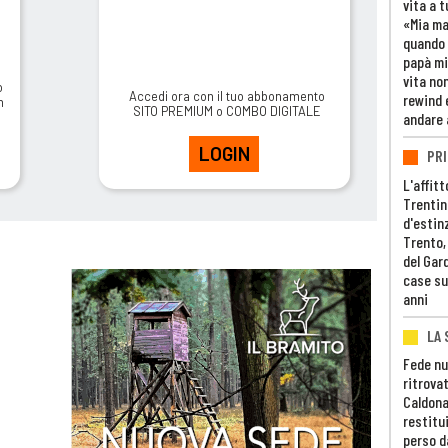
vita a t
«Mia m
quando 
papà mi
vita non
o
Accedi ora con il tuo abbonamento
rewind 
m
SITO PREMIUM o COMBO DIGITALE
andare 
LOGIN
PRI
L'affitt
Trentino
d'estin
Trento,
del Gar
case su
anni
LA 
Fede nu
ritrovat
Caldona
restitui
perso d