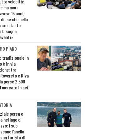
utta velocità:
amma morì
avevo 15 anni,
 disse che nella
 c’è il tasto
e bisogna
avanti»
MO PIANO
o tradizionale in
 è in via
zione: tra
 Rovereto e Riva
da perse 2.500
l mercato in sei
STORIA
ziale persa e
a nel lago di
zzo: i sub
scono l’anello
a un turista di