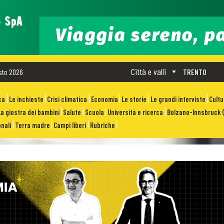
Città e valli
sto 2026
TRENTO
ca
Le inchieste
Crisi climatica
Economia
Le storie
Le grandi interviste
Cult
La giostra dei bambini
Salute
Scuola
Università e ricerca
Bolzano-Innsbruck (
nali
Terra madre
Campi liberi
Rubriche