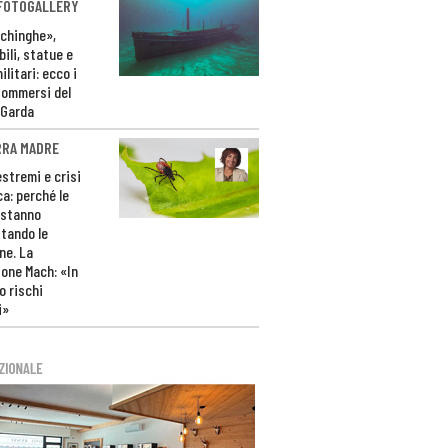
 FOTOGALLERY
ichinghe»,
ili, statue e
litari: ecco i
sommersi del
 Garda
RRA MADRE
estremi e crisi
ca: perché le
 stanno
tando le
ne. La
one Mach: «In
 rischi
i»