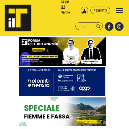
Leggi
ILT
ABBONATI
Online