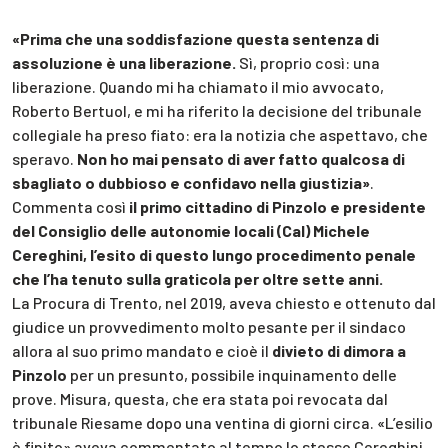
«Prima che una soddisfazione questa sentenza di
assoluzione è una liberazione.
Sì, proprio così: una
liberazione. Quando mi ha chiamato il mio avvocato,
Roberto Bertuol, e mi ha riferito la decisione del tribunale
collegiale ha preso fiato: era la notizia che aspettavo, che
speravo.
Non ho mai pensato di aver fatto qualcosa di
sbagliato o dubbioso e confidavo nella giustizia»
.
Commenta così
il primo cittadino di Pinzolo e presidente
del Consiglio delle autonomie locali (Cal) Michele
Cereghini, l’esito di questo lungo procedimento penale
che l’ha tenuto sulla graticola per oltre sette anni.
La Procura di Trento, nel 2019, aveva chiesto e ottenuto dal
giudice un provvedimento molto pesante per il sindaco
allora al suo primo mandato e cioè il
divieto di dimora a
Pinzolo
per un presunto, possibile inquinamento delle
prove. Misura, questa, che era stata poi revocata dal
tribunale Riesame dopo una ventina di giorni circa. «L’esilio
è finito» aveva commentato al tempo lo stesso Cereghini,