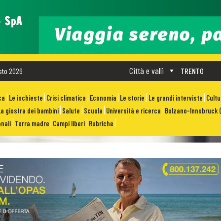
Città e valli
sto 2026
TRENTO
ca
Le inchieste
Crisi climatica
Economia
Le storie
Le grandi interviste
Cult
La giostra dei bambini
Salute
Scuola
Università e ricerca
Bolzano-Innsbruck (
nali
Terra madre
Campi liberi
Rubriche