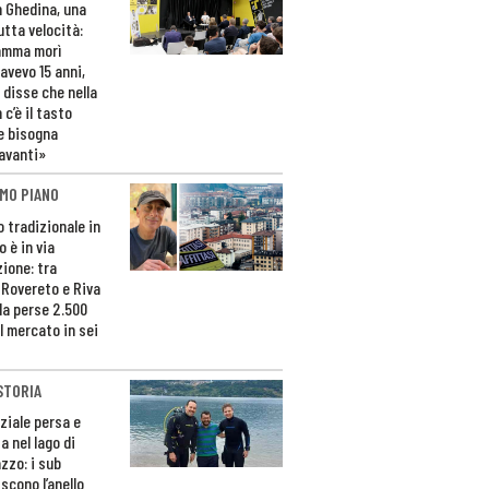
n Ghedina, una
utta velocità:
amma morì
avevo 15 anni,
 disse che nella
 c’è il tasto
e bisogna
avanti»
MO PIANO
o tradizionale in
 è in via
zione: tra
 Rovereto e Riva
da perse 2.500
l mercato in sei
STORIA
ziale persa e
a nel lago di
zzo: i sub
scono l’anello