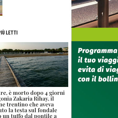
PIÙ LETTI
re, è morto dopo 4 giorni
gonia Zakaria Rihay, il
ne trentino che aveva
uto la testa sul fondale
 un tuffo dal pontile a