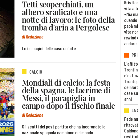
Tetti scoperchiati, un
Kristia
vita a t
albero sradicato e una
«Mia m
notte di lavoro: le foto della
quando 
tromba d'aria a Pergolese
papà mi
vita non
di Redazione
rewind 
andare 
Le immagini delle case colpite
PRI
L'affitt
Trentino
CALCIO
d'estin
Mondiali di calcio: la festa
Trento,
del Gar
della spagna, le lacrime di
case su
Messi, il parapiglia in
anni
campo dopo il fischio finale
LA 
di Redazione
Fede nu
ritrovat
Gli scatti del post partita che ha incoronato la
Caldona
nazionale spagnola campione del mondo
restitui