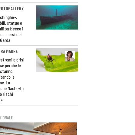
 FOTOGALLERY
ichinghe»,
ili, statue e
litari: ecco i
sommersi del
 Garda
RRA MADRE
estremi e crisi
ca: perché le
 stanno
tando le
ne. La
one Mach: «In
 rischi
i»