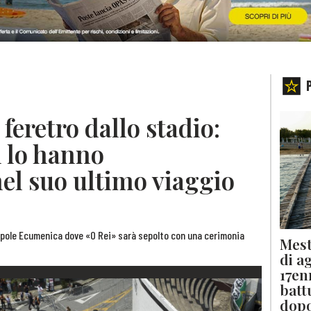
l feretro dallo stadio:
i lo hanno
l suo ultimo viaggio
opole Ecumenica dove «O Rei» sarà sepolto con una cerimonia
Mest
di a
17en
batt
dopo