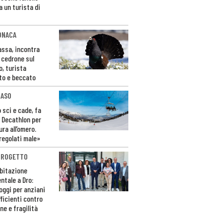
a un turista di
ONACA
Fassa, incontra
o cedrone sul
o, turista
to e beccato
CASO
 sci e cade, fa
 Decathlon per
ura all’omero.
regolati male»
PROGETTO
bitazione
ntale a Dro:
loggi per anziani
ficienti contro
ne e fragilità