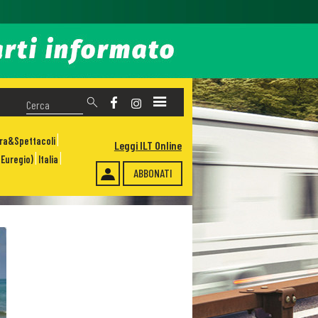
ura&Spettacoli
Leggi ILT Online
Euregio)
Italia
ABBONATI