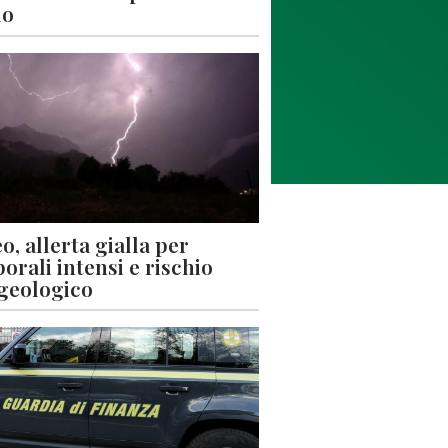
lo
o, allerta gialla per
orali intensi e rischio
geologico