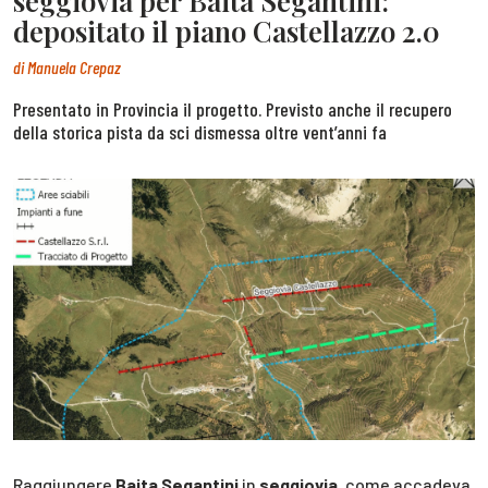
seggiovia per Baita Segantini:
depositato il piano Castellazzo 2.0
di
Manuela Crepaz
Presentato in Provincia il progetto. Previsto anche il recupero
della storica pista da sci dismessa oltre vent’anni fa
Raggiungere
Baita Segantini
in
seggiovia
, come accadeva