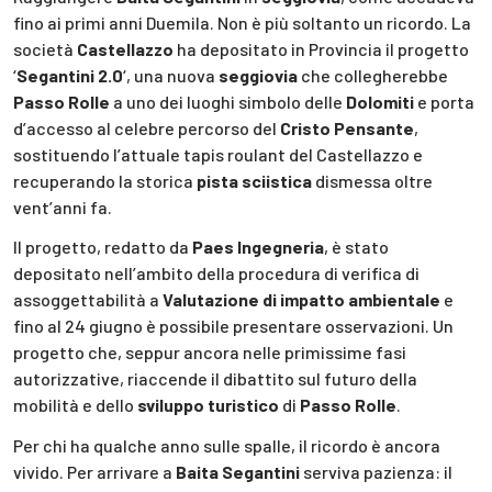
fino ai primi anni Duemila. Non è più soltanto un ricordo. La
società
Castellazzo
ha depositato in Provincia il progetto
‘
Segantini 2.0
‘, una nuova
seggiovia
che collegherebbe
Passo Rolle
a uno dei luoghi simbolo delle
Dolomiti
e porta
d’accesso al celebre percorso del
Cristo Pensante
,
sostituendo l’attuale tapis roulant del Castellazzo e
recuperando la storica
pista sciistica
dismessa oltre
vent’anni fa.
Il progetto, redatto da
Paes Ingegneria
, è stato
depositato nell’ambito della procedura di verifica di
assoggettabilità a
Valutazione di impatto ambientale
e
fino al 24 giugno è possibile presentare osservazioni. Un
progetto che, seppur ancora nelle primissime fasi
autorizzative, riaccende il dibattito sul futuro della
mobilità e dello
sviluppo turistico
di
Passo Rolle
.
Per chi ha qualche anno sulle spalle, il ricordo è ancora
vivido. Per arrivare a
Baita Segantini
serviva pazienza: il