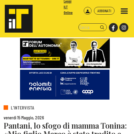
Leggi
ILT
ABBONATI
Online
L'INTERVISTA
venerdì 15 Maggio, 2026
Pantani, lo sfogo di mamma Tonina:
«Mio figlio Marco è stato tradito e