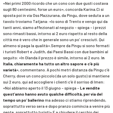
«Nei primi 2000 ricordo che un cono con due gusti costava
sugli 80 centesimi, forse un euro», concorda Karina.Ci si
sposta poi in via Oss Mazzurana, da Pingu, dove seduta a un
tavolo troviamo Tatjana: «Io sono di Trento e vengo qui da
tanti anni, siamo affezionati al negozio – spiega – i prezzi
sono rimasti bassi, intorno ai 2 euro rispetto al resto della
città me è vero che in generale sono un po’ cresciuti. Qui
almeno si paga la qualità».Sempre da Pingu si sono fermati
i turisti Robert e Judith, dai Paesi Bassi con due bambini al
seguito: «In Olanda il prezzo è simile, intorno ai 2 euro. I
n
Italia, chiaramente ha tutto un altro sapore e c’è più
varietà
», commentano. A pochi metri distanza da Pingu c’è
Cherry, dove un cono piccolo (da un solo gusto) si mantiene
sui 2 euro, qui ad accogliere i clienti c’è il sorriso di Imen:
«Noi abbiamo aperto il 13 giugno – spiega –
Le vendite
quest’anno hanno avuto qualche difficoltà, per via del
tempo un po’ ballerino
ma adesso ci stiamo riprendendo,
soprattutto verso sera e dopo pranzo comincia a venire più
gente, soprattutto turisti».E a chiudere il cerchio dei