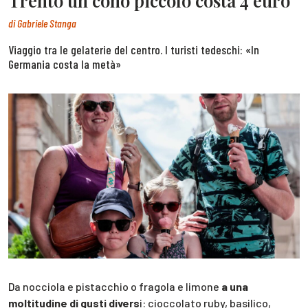
Trento un cono piccolo costa 4 euro
di
Gabriele Stanga
Viaggio tra le gelaterie del centro. I turisti tedeschi: «In
Germania costa la metà»
Da nocciola e pistacchio o fragola e limone
a una
moltitudine di gusti divers
i: cioccolato ruby, basilico,