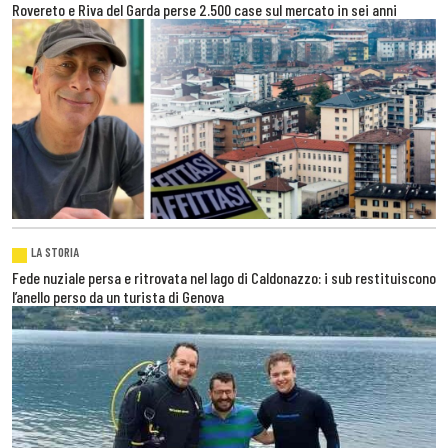
Rovereto e Riva del Garda perse 2.500 case sul mercato in sei anni
LA STORIA
Fede nuziale persa e ritrovata nel lago di Caldonazzo: i sub restituiscono
l’anello perso da un turista di Genova