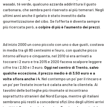
wasabi, tè verde, qualcuno azzarda addirittura il gusto
carbonara, che sembra però riservato ai più temerari. Negli
ultimi anni anche il gelato è stato investito dalla
gourmetizzazione del cibo. Se l’offerta è diventa sempre
più ricercata però, a
colpire di più è l’aumento dei prezzi
.
Ad inizio 2000 un cono piccolo con uno o due gusti, costava
in media tra gli 80 centesimi e l’euro, con qualche picco
intorno all’euro e cinquanta, nel 2010 si era arrivati a
toccare i 2 euro e tra 2015 e 2020 faceva scalpore leggere
cifre tra i 2,50 e i 3 euro.
Oggi nel centro di Trento, salvo
qualche eccezione, il prezzo medio è di 3,50 euro e a
volte sfiora anche i 4
. Nel contempo un po’ per il rincaro e
un po’ per l’estate incerta è calata anche la clientela. Ai
tavolini delle botteghe più rinomate si incontrano
soprattutto stranieri dal Nord Europa, mentre gli italiani
sembrano più restii a concedersi sfizi.Uno degli ultimi arrivi