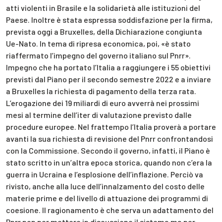
atti violenti in Brasile e la solidarietà alle istituzioni del
Paese. Inoltre è stata espressa soddisfazione per la firma,
prevista oggi a Bruxelles, della Dichiarazione congiunta
Ue-Nato. In tema di ripresa economica, poi, «è stato
riaffermato l’impegno del governo italiano sul Pnrr».
Impegno che ha portato l’Italia a raggiungere i 55 obiettivi
previsti dal Piano per il secondo semestre 2022 e a inviare
a Bruxelles la richiesta di pagamento della terza rata.
L’erogazione dei 19 miliardi di euro avverrà nei prossimi
mesi al termine dell’iter di valutazione previsto dalle
procedure europee. Nel frattempo l’Italia proverà a portare
avanti la sua richiesta di revisione del Pnrr confrontandosi
con la Commissione. Secondo il governo, infatti, il Piano è
stato scritto in un’altra epoca storica, quando non c’era la
guerra in Ucraina e l’esplosione dell’inflazione. Perciò va
rivisto, anche alla luce dell’innalzamento del costo delle
materie prime e del livello di attuazione dei programmi di
coesione. Il ragionamento è che serva un adattamento del
Pnrr non per mettere in discussione il sistema ma per