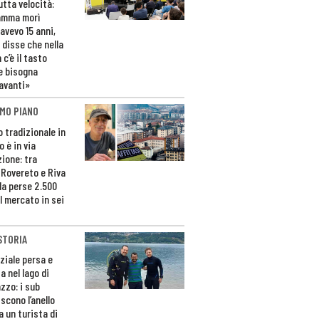
utta velocità:
amma morì
avevo 15 anni,
 disse che nella
 c’è il tasto
e bisogna
avanti»
MO PIANO
o tradizionale in
 è in via
zione: tra
 Rovereto e Riva
da perse 2.500
l mercato in sei
STORIA
ziale persa e
a nel lago di
zzo: i sub
scono l’anello
a un turista di