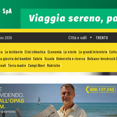
Città e valli
sto 2026
TRENTO
ca
Le inchieste
Crisi climatica
Economia
Le storie
Le grandi interviste
Cult
La giostra dei bambini
Salute
Scuola
Università e ricerca
Bolzano-Innsbruck (
nali
Terra madre
Campi liberi
Rubriche