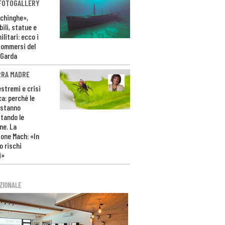
 FOTOGALLERY
ichinghe»,
ili, statue e
litari: ecco i
sommersi del
 Garda
RRA MADRE
estremi e crisi
ca: perché le
 stanno
tando le
ne. La
one Mach: «In
 rischi
i»