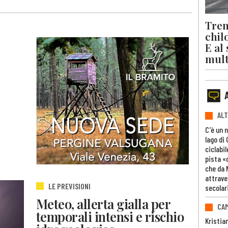
Trent
chil
E al
mult
ALT
C'è un 
lago di
ciclabil
pista «
che da 
attrave
LE PREVISIONI
secolar
Meteo, allerta gialla per
CAM
temporali intensi e rischio
Kristia