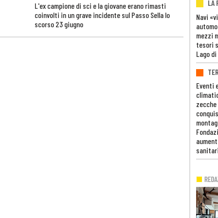
LA
L'ex campione di sci e la giovane erano rimasti
coinvolti in un grave incidente sul Passo Sella lo
Navi «v
scorso 23 giugno
automob
mezzi mi
tesori 
Lago di
TE
Eventi 
climati
zecche
conquis
montag
Fondazi
aumento
sanitar