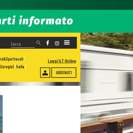
ura&Spettacoli
Leggi ILT Online
Euregio)
Italia
ABBONATI