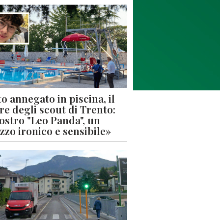
o annegato in piscina, il
re degli scout di Trento:
nostro "Leo Panda", un
zzo ironico e sensibile»