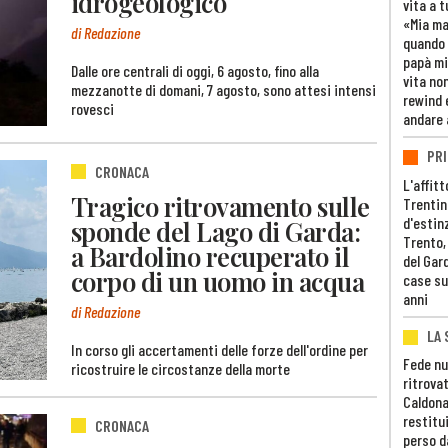
idrogeologico
vita a t
«Mia m
di Redazione
quando 
papà mi
Dalle ore centrali di oggi, 6 agosto, fino alla
vita non
mezzanotte di domani, 7 agosto, sono attesi intensi
rewind 
rovesci
andare 
PRI
CRONACA
L'affitt
Tragico ritrovamento sulle
Trentino
d'estin
sponde del Lago di Garda:
Trento,
a Bardolino recuperato il
del Gar
corpo di un uomo in acqua
case su
anni
di Redazione
LA 
In corso gli accertamenti delle forze dell'ordine per
Fede nu
ricostruire le circostanze della morte
ritrovat
Caldona
restitui
CRONACA
perso d