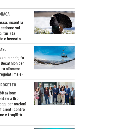
ONACA
Fassa, incontra
o cedrone sul
o, turista
to e beccato
CASO
 sci e cade, fa
 Decathlon per
ura all’omero.
regolati male»
PROGETTO
bitazione
ntale a Dro:
loggi per anziani
ficienti contro
ne e fragilità