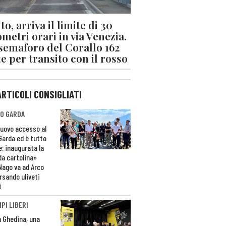
o, arriva il limite di 30
ometri orari in via Venezia.
 semaforo del Corallo 162
e per transito con il rosso
ARTICOLI CONSIGLIATI
O GARDA
nuovo accesso al
 Garda ed è tutto
e: inaugurata la
da cartolina»
Nago va ad Arco
rsando uliveti
i
PI LIBERI
n Ghedina, una