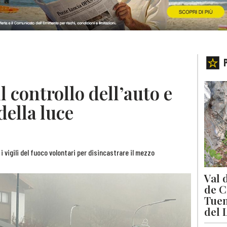
l controllo dell’auto e
della luce
 vigili del fuoco volontari per disincastrare il mezzo
Val 
de C
Tuen
del 