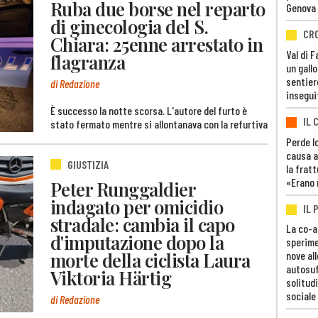
Ruba due borse nel reparto
Genova
di ginecologia del S.
CR
Chiara: 25enne arrestato in
Val di 
flagranza
un gall
sentier
di Redazione
insegui
È successo la notte scorsa. L'autore del furto è
IL 
stato fermato mentre si allontanava con la refurtiva
Perde lo
causa a
GIUSTIZIA
la fratt
«Erano 
Peter Runggaldier
indagato per omicidio
IL 
stradale: cambia il capo
La co-a
d'imputazione dopo la
sperime
morte della ciclista Laura
nove al
autosuf
Viktoria Härtig
solitudi
sociale
di Redazione