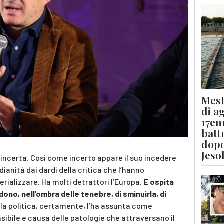
Mest
di a
17en
batt
dopo
Jeso
 incerta. Così come incerto appare il suo incedere
ianità dai dardi della critica che l’hanno
ializzare. Ha molti detrattori l’Europa.
E ospita
dono, nell’ombra delle tenebre, di sminuirla, di
lla politica, certamente, l’ha assunta come
sibile e causa delle patologie che attraversano il