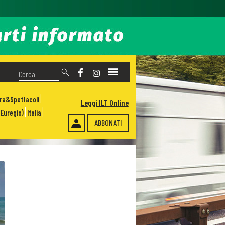
ura&Spettacoli
Leggi ILT Online
Euregio)
Italia
ABBONATI