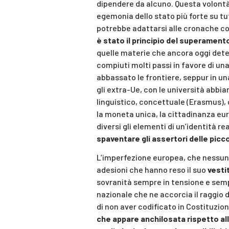
dipendere da alcuno. Questa volontà
egemonia dello stato più forte su tut
potrebbe adattarsi alle cronache c
è stato il principio del superament
quelle materie che ancora oggi deter
compiuti molti passi in favore di u
abbassato le frontiere, seppur in u
gli extra-Ue, con le università abbi
linguistico, concettuale (Erasmus), c
la moneta unica, la cittadinanza e
diversi gli elementi di un’identità re
spaventare gli assertori delle picco
L’imperfezione europea, che nessuno
adesioni che hanno reso il suo
vesti
sovranità sempre in tensione e semp
nazionale che ne accorcia il raggio
di non aver codificato in Costituzion
che appare anchilosata rispetto all