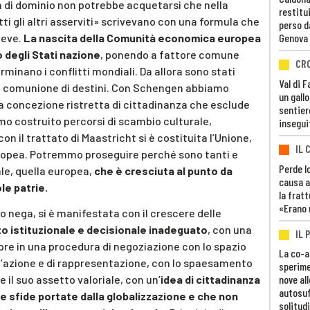
 di dominio non potrebbe acquetarsi che nella
restitui
ti gli altri asserviti» scrivevano con una formula che
perso d
oeve.
La nascita della Comunità economica europea
Genova
o degli Stati nazione
, ponendo a fattore comune
CR
minano i conflitti mondiali. Da allora sono stati
Val di 
na comunione di destini. Con Schengen abbiamo
un gall
na concezione ristretta di cittadinanza che esclude
sentier
amo costruito percorsi di scambio culturale,
insegui
on il trattato di Maastricht si è costituita l’Unione,
IL 
uropea. Potremmo proseguire perché sono tanti e
Perde lo
ale, quella europea,
che è cresciuta al punto da
causa a
le patrie.
la fratt
«Erano 
 nega, si è manifestata con il crescere delle
to istituzionale e decisionale inadeguato
, con una
IL 
re in una procedura di negoziazione con lo spazio
La co-a
 d’azione e di rappresentazione, con lo spaesamento
sperime
e il suo assetto valoriale, con un’
idea di cittadinanza
nove al
autosuf
e sfide portate dalla globalizzazione e che non
solitudi