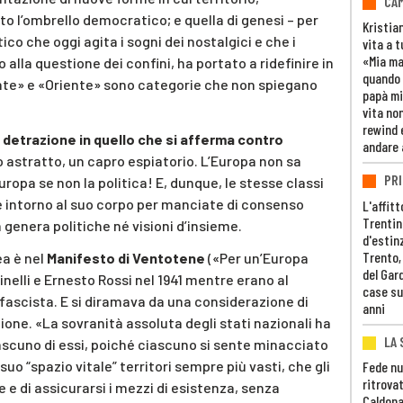
CAM
to l’ombrello democratico; e quella di genesi – per
Kristia
ico che oggi agita i sogni dei nostalgici e che i
vita a t
«Mia m
 alla questione dei confini, ha portato a ridefinire in
quando 
nte» e «Oriente» sono categorie che non spiegano
papà mi
vita non
rewind 
 detrazione in quello che si afferma contro
andare 
 astratto, un capro espiatorio. L’Europa non sa
PRI
uropa se non la politica! E, dunque, le stesse classi
 intorno al suo corpo per manciate di consenso
L'affitt
Trentino
 genera politiche né visioni d’insieme.
d'estin
Trento,
ea è nel
Manifesto di Ventotene
(«Per un’Europa
del Gar
pinelli e Ernesto Rossi nel 1941 mentre erano al
case su
fascista. E si diramava da una considerazione di
anni
ione. «La sovranità assoluta degli stati nazionali ha
LA 
iascuno di essi, poiché ciascuno si sente minacciato
suo “spazio vitale” territori sempre più vasti, che gli
Fede nu
ritrovat
e di assicurarsi i mezzi di esistenza, senza
Caldona