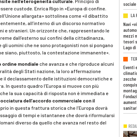
insite nell’eterogeneità culturale
. Principio di
sociale
essere custode. Enrica Rigo in «Europa di confine.
LA
ll’Unione allargata» sottolinea come «il dibattito
lentemente, all’interno di un discorso normativo
Navi «v
automob
ini e stranieri. Un orizzonte che, rappresentando le
mezzi mi
me dall’esterno sui confini della cittadinanza,
tesori 
 gli uomini che ne sono protagonisti non si pongano
Lago di
ma ne siano, piuttosto, la contestazione immanente».
TE
o ordine mondiale
che avanza e che riproduce alcuni
Eventi 
tralità degli Stati nazione, la loro affermazione
climati
a e il declassamento delle istituzioni democratiche e
zecche
conquis
ra. In questo quadro l’Europa si muove con più
montag
riche la sua capacità di risposta non è immediata e
Fondazi
bocciatura dell’accordo commerciale con il
aumento
prio in questa frattura storica che l’Europa dovrà
sanitar
passaggio di tempi e istantanee che dovrà riformularsi
 domani diverso da quello che avanza nel resto del