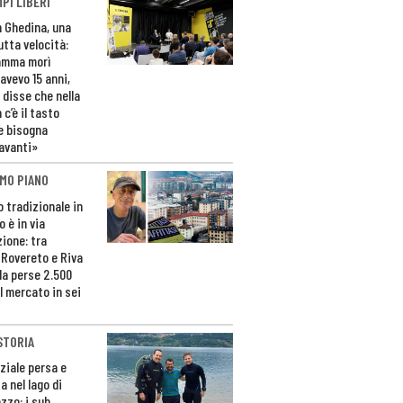
PI LIBERI
n Ghedina, una
utta velocità:
amma morì
avevo 15 anni,
 disse che nella
 c’è il tasto
e bisogna
avanti»
MO PIANO
o tradizionale in
 è in via
zione: tra
 Rovereto e Riva
da perse 2.500
l mercato in sei
STORIA
ziale persa e
a nel lago di
zzo: i sub