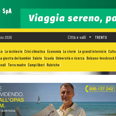
Città e valli
sto 2026
TRENTO
ca
Le inchieste
Crisi climatica
Economia
Le storie
Le grandi interviste
Cult
La giostra dei bambini
Salute
Scuola
Università e ricerca
Bolzano-Innsbruck (
nali
Terra madre
Campi liberi
Rubriche