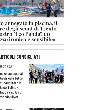
o annegato in piscina, il
re degli scout di Trento:
nostro "Leo Panda", un
zzo ironico e sensibile»
ARTICOLI CONSIGLIATI
O GARDA
nuovo accesso al
 Garda ed è tutto
e: inaugurata la
da cartolina»
Nago va ad Arco
rsando uliveti
i