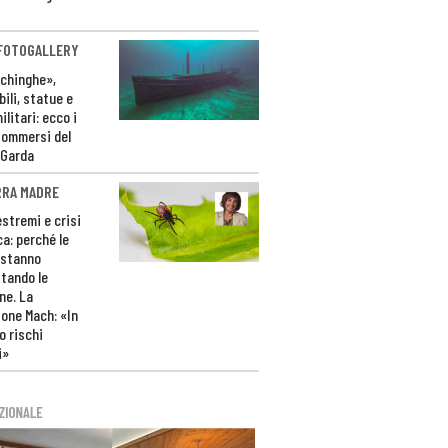
 FOTOGALLERY
ichinghe»,
ili, statue e
litari: ecco i
sommersi del
 Garda
RRA MADRE
estremi e crisi
ca: perché le
 stanno
tando le
ne. La
one Mach: «In
 rischi
i»