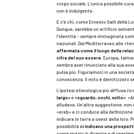
corpo sociale. L’unica possibile cur
non è indulgente.
E c’è chi, come Ernesto Galli della L
Dunque, sarebbe un artificio semant
l’identità – sempre immaginata come
nazionali. Dal Mediterraneo alle «terr
affermata come il luogo della relazi
cifra del suo essere
. Europa, talme
sembra aver rinunciato alla sua avv
pulsa più. Figuriamoci in una socie
conoscenza. Il mito è demitizzato se
L’ipotesi etimologica più diffusa ric
largo»
e
«sguardo, occhi, volto»
. «A
alludeva. Un’altra suggestione, non 
«ereb» e ci conduce alla definizione 
indicare le terre a ovest della loro
possibilità
ci indicano una prospett
come spazio in divenire e di sperime