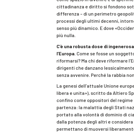
cittadinanza e diritto si fondono sot
differenza – di un perimetro geopolit
processi degli ultimi decenni, intorno
senso più dinamico. E dove «Occide
più nulla.
C’è una robusta dose di ingenerosa
l’Europa
. Come se fosse un soggetto
riformarsi? Ma chi deve riformare l’E
dirigenti che danzano lessicalmente
senza avvenire. Perché la rabbia non
La genesi dell’attuale Unione europ
libera e unita»), scritto da Altiero S
confino come oppositori del regime 
partenza: la malattia degli Stati naz
portato alla volontà di dominio di c
dalla potenza degli altri e considera 
permettano di muoversi liberamente 