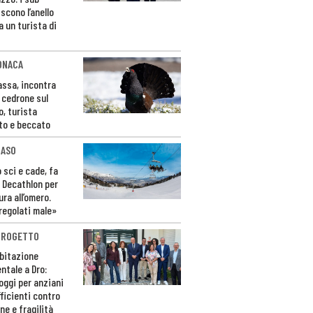
scono l’anello
a un turista di
ONACA
Fassa, incontra
o cedrone sul
o, turista
to e beccato
CASO
 sci e cade, fa
 Decathlon per
ura all’omero.
regolati male»
PROGETTO
bitazione
ntale a Dro:
loggi per anziani
ficienti contro
ne e fragilità