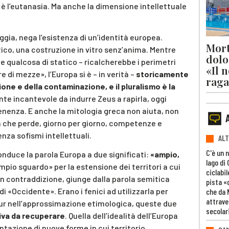
a è l’eutanasia. Ma anche la dimensione intellettuale
oggia, nega l’esistenza di un’identità europea.
Mort
ico, una costruzione in vitro senz’anima. Mentre
dolo
 qualcosa di statico – ricalcherebbe i perimetri
«Il 
e di mezze», l’Europa si è – in verità –
storicamente
raga
one e della contaminazione, e il pluralismo è la
nte incantevole da indurre Zeus a rapirla, oggi
enenza. E anche la mitologia greca non aiuta, non
tà che perde, giorno per giorno, competenze e
nza sofismi intellettuali.
ALT
C'è un 
onduce la parola Europa a due significati:
«ampio,
lago di
mpio sguardo» per la estensione dei territori a cui
ciclabil
in contraddizione, giunge dalla parola semitica
pista «
di «Occidente». Erano i fenici ad utilizzarla per
che da 
attrave
. Pur nell’approssimazione etimologica, queste due
secolar
iva da recuperare
. Quella dell’idealità dell’Europa
ntazione di nuove forme in cui territorio,