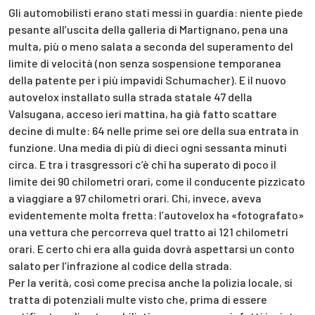
Gli automobilisti erano stati messi in guardia: niente piede
pesante all’uscita della galleria di Martignano, pena una
multa, più o meno salata a seconda del superamento del
limite di velocità (non senza sospensione temporanea
della patente per i più impavidi Schumacher). E il nuovo
autovelox installato sulla strada statale 47 della
Valsugana, acceso ieri mattina, ha già fatto scattare
decine di multe: 64 nelle prime sei ore della sua entrata in
funzione. Una media di più di dieci ogni sessanta minuti
circa. E tra i trasgressori c’è chi ha superato di poco il
limite dei 90 chilometri orari, come il conducente pizzicato
a viaggiare a 97 chilometri orari. Chi, invece, aveva
evidentemente molta fretta: l’autovelox ha «fotografato»
una vettura che percorreva quel tratto ai 121 chilometri
orari. E certo chi era alla guida dovrà aspettarsi un conto
salato per l’infrazione al codice della strada.
Per la verità, così come precisa anche la polizia locale, si
tratta di potenziali multe visto che, prima di essere