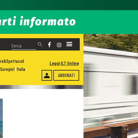
ura&Spettacoli
Leggi ILT Online
Euregio)
Italia
ABBONATI