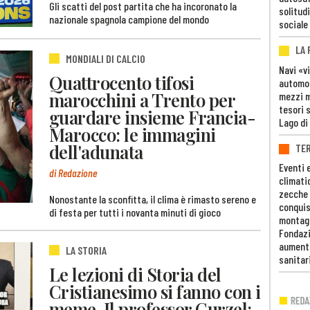
Gli scatti del post partita che ha incoronato la
solitudi
nazionale spagnola campione del mondo
sociale
LA
MONDIALI DI CALCIO
Navi «v
Quattrocento tifosi
automob
marocchini a Trento per
mezzi mi
tesori 
guardare insieme Francia-
Lago di
Marocco: le immagini
dell'adunata
TE
Eventi 
di Redazione
climati
zecche
Nonostante la sconfitta, il clima è rimasto sereno e
conquis
di festa per tutti i novanta minuti di gioco
montag
Fondazi
aumento
LA STORIA
sanitar
Le lezioni di Storia del
Cristianesimo si fanno con i
meme. Il professor Curzel: