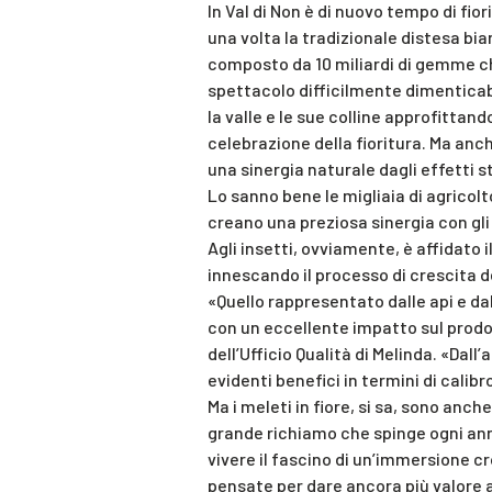
In Val di Non è di nuovo tempo di fio
una volta la tradizionale distesa b
composto da 10 miliardi di gemme che
spettacolo difficilmente dimenticabi
la valle e le sue colline approfittan
celebrazione della fioritura. Ma anch
una sinergia naturale dagli effetti s
Lo sanno bene le migliaia di agricolt
creano una preziosa sinergia con gli a
Agli insetti, ovviamente, è affidato il 
innescando il processo di crescita de
«Quello rappresentato dalle api e d
con un eccellente impatto sul prodo
dell’Ufficio Qualità di Melinda. «Dal
evidenti benefici in termini di calibr
Ma i meleti in fiore, si sa, sono anche
grande richiamo che spinge ogni anno 
vivere il fascino di un’immersione c
pensate per dare ancora più valore 