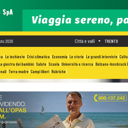
Città e valli
sto 2026
TRENTO
ca
Le inchieste
Crisi climatica
Economia
Le storie
Le grandi interviste
Cult
La giostra dei bambini
Salute
Scuola
Università e ricerca
Bolzano-Innsbruck (
nali
Terra madre
Campi liberi
Rubriche