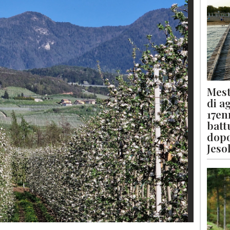
Mest
di a
Next
17en
batt
dopo
Jeso