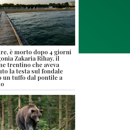
re, è morto dopo 4 giorni
gonia Zakaria Rihay, il
ne trentino che aveva
uto la testa sul fondale
 un tuffo dal pontile a
lo