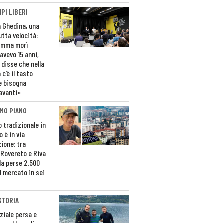
PI LIBERI
n Ghedina, una
utta velocità:
amma morì
avevo 15 anni,
 disse che nella
 c’è il tasto
e bisogna
avanti»
MO PIANO
o tradizionale in
 è in via
zione: tra
 Rovereto e Riva
da perse 2.500
l mercato in sei
STORIA
ziale persa e