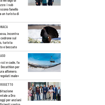
a nel lago di
zzo: i sub
scono l’anello
a un turista di
ONACA
Fassa, incontra
o cedrone sul
o, turista
to e beccato
CASO
 sci e cade, fa
 Decathlon per
ura all’omero.
regolati male»
PROGETTO
bitazione
ntale a Dro:
loggi per anziani
ficienti contro