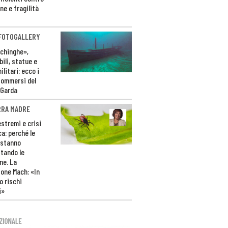
ne e fragilità
 FOTOGALLERY
ichinghe»,
ili, statue e
litari: ecco i
sommersi del
 Garda
RRA MADRE
estremi e crisi
ca: perché le
 stanno
tando le
ne. La
one Mach: «In
 rischi
i»