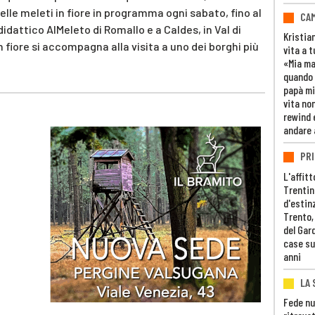
lle meleti in fiore in programma ogni sabato, fino al
CAM
idattico AlMeleto di Romallo e a Caldes, in Val di
Kristia
n fiore si accompagna alla visita a uno dei borghi più
vita a t
«Mia m
quando 
papà mi
vita non
rewind 
andare 
PRI
L'affitt
Trentino
d'estin
Trento,
del Gar
case su
anni
LA 
Fede nu