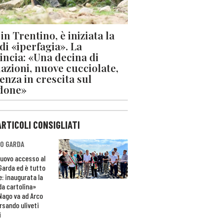
in Trentino, è iniziata la
 di «iperfagia». La
incia: «Una decina di
azioni, nuove cucciolate,
enza in crescita sul
done»
ARTICOLI CONSIGLIATI
O GARDA
nuovo accesso al
 Garda ed è tutto
e: inaugurata la
da cartolina»
Nago va ad Arco
rsando uliveti
i