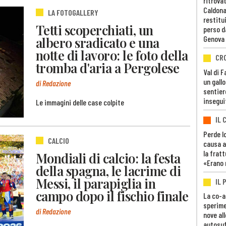
ritrovat
Caldona
LA FOTOGALLERY
restitui
Tetti scoperchiati, un
perso d
albero sradicato e una
Genova
notte di lavoro: le foto della
CR
tromba d'aria a Pergolese
Val di 
un gall
di Redazione
sentier
insegui
Le immagini delle case colpite
IL 
Perde lo
CALCIO
causa a
la fratt
Mondiali di calcio: la festa
«Erano 
della spagna, le lacrime di
Messi, il parapiglia in
IL 
campo dopo il fischio finale
La co-a
sperime
di Redazione
nove al
autosuf