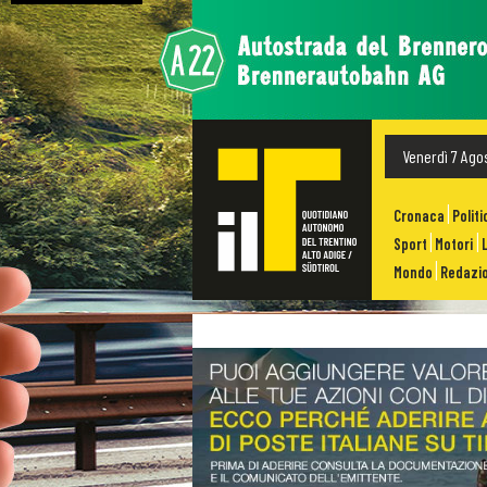
Venerdì 7 Ago
Cronaca
Politi
Sport
Motori
Mondo
Redazio