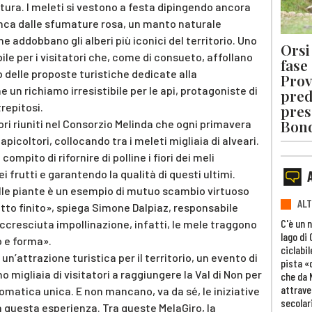
ritura. I meleti si vestono a festa dipingendo ancora
ianca dalle sfumature rosa, un manto naturale
 addobbano gli alberi più iconici del territorio. Uno
Orsi 
le per i visitatori che, come di consueto, affollano
fase
do delle proposte turistiche dedicate alla
Prov
e un richiamo irresistibile per le api, protagoniste di
pred
trepitosi.
pres
Bon
ori riuniti nel Consorzio Melinda che ogni primavera
picoltori, collocando tra i meleti migliaia di alveari.
compito di rifornire di polline i fiori dei meli
i frutti e garantendo la qualità di questi ultimi.
alle piante è un esempio di mutuo scambio virtuoso
ALT
tto finito», spiega Simone Dalpiaz, responsabile
C'è un 
l’accresciuta impollinazione, infatti, le mele traggono
lago di
o e forma».
ciclabil
 un’attrazione turistica per il territorio, un evento di
pista «
migliaia di visitatori a raggiungere la Val di Non per
che da 
attrave
romatica unica. E non mancano, va da sé, le iniziative
secolar
a questa esperienza. Tra queste MelaGiro, la