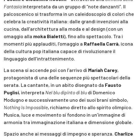
Fantasia
interpretata da un gruppo di “note danzanti”. Il
palcoscenico si trasforma in un caleidoscopio di colori che
celebra la creatività italiana: dalle grandi invenzioni alla
cucina, dall’architettura alla moda e al design (con un
omaggio alla
moka Bialetti
), fino allo spettacolo. Tra i
momenti più applauditi, l’omaggio a
Raffaella Carrà
, icona
della cultura pop italiana capace di rivoluzionare il
linguaggio dell’intrattenimento.
La scena si accende poi con l’arrivo di
Mariah Carey
,
protagonista di una delle sequenze più spettacolari della
serata. La cantante, in un abito disegnato da
Fausto
Puglisi
, interpreta
Nel blu dipinto di blu
di Domenico
Modugno e successivamente uno dei suoi brani simbolo,
Nothing Is Impossible
, richiamo diretto allo spirito olimpico.
Musica, luce e movimento si fondono in un’immagine di
armonia tra immaginazione italiana e dimensione globale.
Spazio anche ai messaggi di impegno e speranza.
Charlize