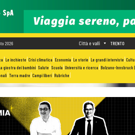
Città e valli
sto 2026
TRENTO
ca
Le inchieste
Crisi climatica
Economia
Le storie
Le grandi interviste
Cult
La giostra dei bambini
Salute
Scuola
Università e ricerca
Bolzano-Innsbruck (
nali
Terra madre
Campi liberi
Rubriche