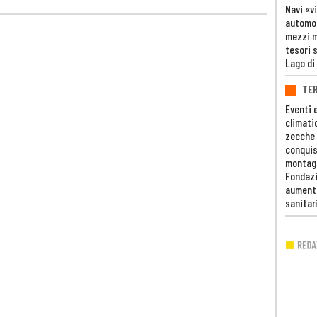
Navi «v
automob
mezzi mi
tesori 
Lago di
TE
Eventi 
climati
zecche
conquis
montag
Fondazi
aumento
sanitar