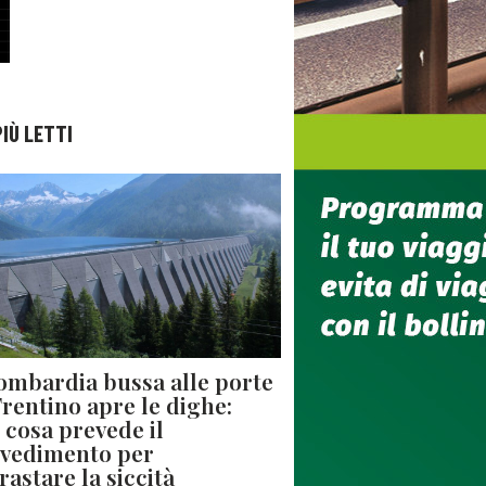
PIÙ LETTI
ombardia bussa alle porte
 Trentino apre le dighe:
 cosa prevede il
vedimento per
rastare la siccità