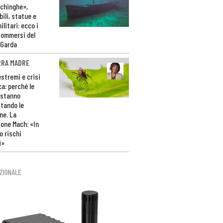
ichinghe»,
ili, statue e
litari: ecco i
sommersi del
 Garda
RRA MADRE
estremi e crisi
ca: perché le
 stanno
tando le
ne. La
one Mach: «In
 rischi
i»