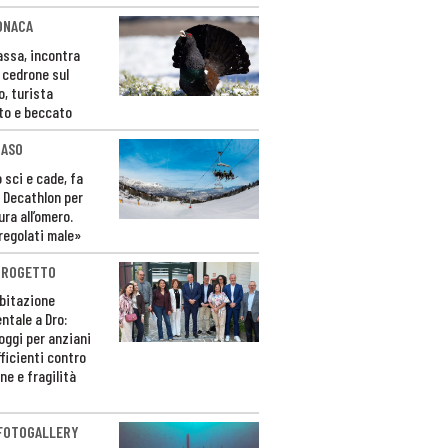
ONACA
Fassa, incontra
o cedrone sul
o, turista
to e beccato
CASO
 sci e cade, fa
 Decathlon per
ura all’omero.
regolati male»
PROGETTO
bitazione
ntale a Dro:
loggi per anziani
ficienti contro
ne e fragilità
 FOTOGALLERY