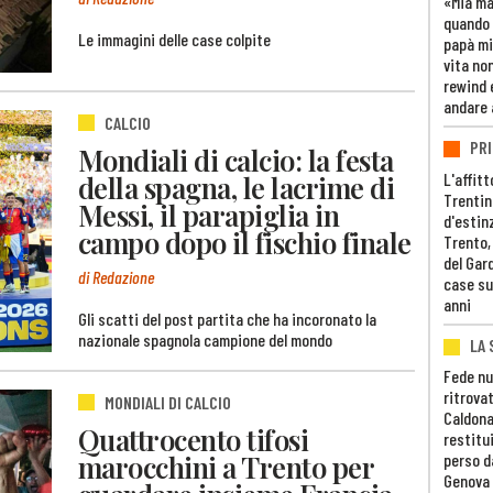
«Mia m
quando 
Le immagini delle case colpite
papà mi
vita non
rewind 
andare 
CALCIO
PRI
Mondiali di calcio: la festa
L'affitt
della spagna, le lacrime di
Trentino
Messi, il parapiglia in
d'estin
campo dopo il fischio finale
Trento,
del Gar
di Redazione
case su
anni
Gli scatti del post partita che ha incoronato la
nazionale spagnola campione del mondo
LA 
Fede nu
ritrovat
MONDIALI DI CALCIO
Caldona
Quattrocento tifosi
restitui
marocchini a Trento per
perso d
Genova