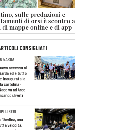
tino, sulle predazioni e
stamenti di orsi è scontro a
 di mappe online e di app
ARTICOLI CONSIGLIATI
O GARDA
nuovo accesso al
 Garda ed è tutto
e: inaugurata la
da cartolina»
Nago va ad Arco
rsando uliveti
i
PI LIBERI
n Ghedina, una
utta velocità: