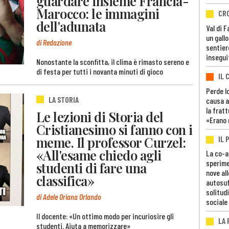
guardare insieme Francia-
Marocco: le immagini
CR
dell'adunata
Val di 
un gall
di Redazione
sentier
insegui
Nonostante la sconfitta, il clima è rimasto sereno e
di festa per tutti i novanta minuti di gioco
IL 
Perde lo
LA STORIA
causa a
la fratt
Le lezioni di Storia del
«Erano 
Cristianesimo si fanno con i
meme. Il professor Curzel:
IL 
«All'esame chiedo agli
La co-a
sperime
studenti di fare una
nove al
classifica»
autosuf
solitudi
di Adele Oriana Orlando
sociale
Il docente: «Un ottimo modo per incuriosire gli
LA
studenti. Aiuta a memorizzare»