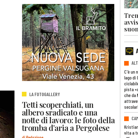
Tren
avvi
suon
ALT
C'è un 
lago di
ciclabil
pista «
LA FOTOGALLERY
che da 
attrave
Tetti scoperchiati, un
secolar
albero sradicato e una
notte di lavoro: le foto della
CAM
tromba d'aria a Pergolese
Kristia
vita a t
di Redazione