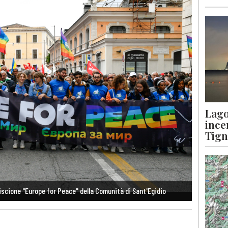
Next
Lago
ince
Tigna
ibera