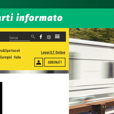
ura&Spettacoli
Leggi ILT Online
Euregio)
Italia
ABBONATI