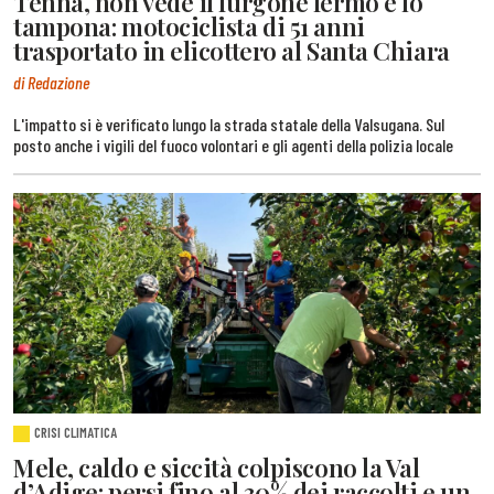
Tenna, non vede il furgone fermo e lo
tampona: motociclista di 51 anni
trasportato in elicottero al Santa Chiara
di Redazione
L'impatto si è verificato lungo la strada statale della Valsugana. Sul
posto anche i vigili del fuoco volontari e gli agenti della polizia locale
CRISI CLIMATICA
Mele, caldo e siccità colpiscono la Val
d’Adige: persi fino al 30% dei raccolti e un