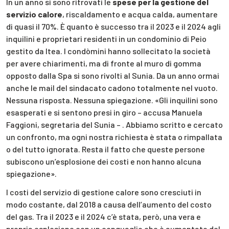
In un anno si sono ritrovati le
spese per la gestione del
servizio calore
, riscaldamento e acqua calda, aumentare
di quasi il 70%. È quanto è successo tra il 2023 e il 2024 agli
inquilini e proprietari residenti in un condominio di Peio
gestito da Itea. I condòmini hanno sollecitato la società
per avere chiarimenti, ma di fronte al muro di gomma
opposto dalla Spa si sono rivolti al Sunia. Da un anno ormai
anche le mail del sindacato cadono totalmente nel vuoto.
Nessuna risposta. Nessuna spiegazione. «Gli inquilini sono
esasperati e si sentono presi in giro – accusa Manuela
Faggioni, segretaria del Sunia – . Abbiamo scritto e cercato
un confronto, ma ogni nostra richiesta è stata o rimpallata
o del tutto ignorata. Resta il fatto che queste persone
subiscono un’esplosione dei costi e non hanno alcuna
spiegazione».
I costi del servizio di gestione calore sono cresciuti in
modo costante, dal 2018 a causa dell’aumento del costo
del gas. Tra il 2023 e il 2024 c’è stata, però, una vera e
propria esplosione con un conguaglio che è aumentato del