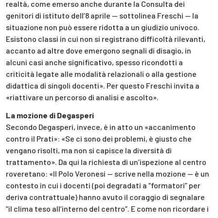
realtà, come emerso anche durante la Consulta dei
genitori di istituto dell’8 aprile — sottolinea Freschi — la
situazione non può essere ridotta a un giudizio univoco.
Esistono classi in cui non si registrano difficoltà rilevanti,
accanto ad altre dove emergono segnali di disagio, in
alcuni casi anche significativo, spesso ricondotti a
criticità legate alle modalità relazionali o alla gestione
didattica di singoli docenti». Per questo Freschi invita a
«riattivare un percorso di analisi e ascolto».
La mozione di Degasperi
Secondo Degasperi, invece, è in atto un «accanimento
contro il Prati»: «Se ci sono dei problemi, è giusto che
vengano risolti, ma non si capisce la diversità di
trattamento». Da qui la richiesta di un’ispezione al centro
roveretano: «Il Polo Veronesi — scrive nella mozione — è un
contesto in cui i docenti (poi degradati a “formatori” per
deriva contrattuale) hanno avuto il coraggio di segnalare
“il clima teso all’interno del centro”. E come non ricordare i