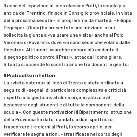
Il caso dell’ispezione al liceo classico Prati, la scuola più
antica del Trentino, finisce in Consiglio provinciale. In vista
della prossima seduta – in programma da martedì – Filippo
Degasperi (Onda) ha presentato una mozione in cui
sollecita la giunta a «valutare una visita» anche al Polo
Veronesi di Rovereto, dove «ci sono sedie che volano dalle
finestre». Altrimenti «sarebbe ancora più evidente il
disegno politico contro il Prati», attacca il consigliere.
Intanto si accende lo scontro anche tra docenti e genitori.
Il Prati sotto i riflettori
La «visita esterna» al liceo di Trento è stata ordinata a
seguito di «segnali di particolare complessità e criticità
rispetto alla gestione, al clima organizzativo e al
benessere degli studenti e di tutte le componenti della
scuola». Con queste motivazioni il Dipartimento istruzione
della Provincia ha dato mandato a due ispettrici di
trascorrere tre giorni al Prati, lo scorso aprile, per
verificare le segnalazioni, «stratificate nel corso degli