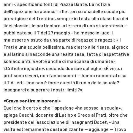
anni», specificano fonti di Piazza Dante. La notizia
dell’ispezione ha acceso i riflettori su una delle scuole più
prestigiose del Trentino, sempre in testa alla classifica dei
licei classici. In particolare la lettera di una studentessa –
pubblicata su il T del 27 maggio – ha messo in luce il
malessere vissuto da una parte di ragazze e ragazzi: «Il
Prati è una scuola bellissima, ma dietro alle risate, al greco
e al latino si nasconde una realtà tesa, fatta di aspettative
schiaccianti, a volte anche di mancanza di umanità».
«Critiche ingiuste», secondo due sue colleghe: «È vero, i
prof sono severi, non fanno sconti — hanno raccontato su
il T di ieri — ma non è forse questo il ruolo della scuola?
Insegnarci a superare i nostri limiti?».
«Grave sentire minorenni»
Quel che è certo è che l’ispezione «ha scosso la scuola»,
spiega Ceschi, docente di Latino e Greco al Prati, oltre che
presidente dell’associazione di insegnanti Docet. «Una
visita estremamente destabilizzante — aggiunge — Trovo