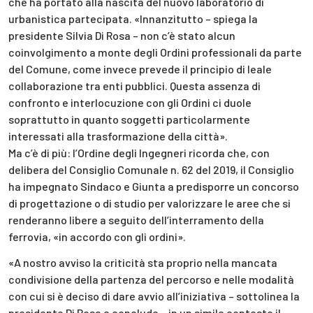
che ha portato alla nascita del nuovo laboratorio di
urbanistica partecipata. «Innanzitutto – spiega la
presidente Silvia Di Rosa – non c’è stato alcun
coinvolgimento a monte degli Ordini professionali da parte
del Comune, come invece prevede il principio di leale
collaborazione tra enti pubblici. Questa assenza di
confronto e interlocuzione con gli Ordini ci duole
soprattutto in quanto soggetti particolarmente
interessati alla trasformazione della città».
Ma c’è di più: l’Ordine degli Ingegneri ricorda che, con
delibera del Consiglio Comunale n. 62 del 2019, il Consiglio
ha impegnato Sindaco e Giunta a predisporre un concorso
di progettazione o di studio per valorizzare le aree che si
renderanno libere a seguito dell’interramento della
ferrovia, «in accordo con gli ordini».
«A nostro avviso la criticità sta proprio nella mancata
condivisione della partenza del percorso e nelle modalità
con cui si è deciso di dare avvio all’iniziativa – sottolinea la
presidente Di Rosa e conclude – in un simile contesto il