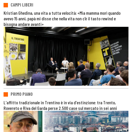
CAMPI LIBERI
Kristian Ghedina, una vita a tutta velocità: «Mia mamma morì quando
avevo 15 anni, papà mi disse che nella vita non c’è il tasto rewind e
bisogna andare avanti»
PRIMO PIANO
L'affitto tradizionale in Trentino è in via d'estinzione: tra Trento,
Rovereto e Riva del Garda perse 2.500 case sul mercato in sei anni