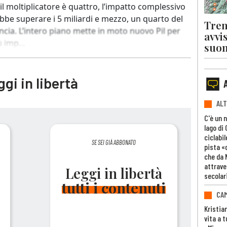
il moltiplicatore è quattro, l’impatto complessivo
ebbe superare i 5 miliardi e mezzo, un quarto del
Tren
ncia. L’intero piano mette in moto nuovo Pil per
avvi
ù imp...
suon
gi in libertà
ALT
C'è un 
lago di
ciclabil
SE SEI GIÀ ABBONATO
pista «
che da 
attrave
Leggi in libertà
secolar
tutti i contenuti
CAM
Kristia
vita a t