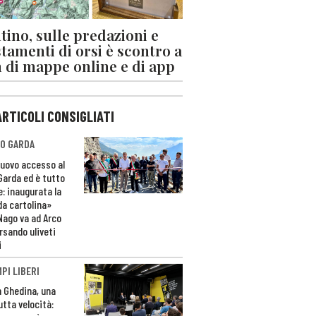
tino, sulle predazioni e
stamenti di orsi è scontro a
 di mappe online e di app
ARTICOLI CONSIGLIATI
O GARDA
nuovo accesso al
 Garda ed è tutto
e: inaugurata la
da cartolina»
Nago va ad Arco
rsando uliveti
i
PI LIBERI
n Ghedina, una
utta velocità: