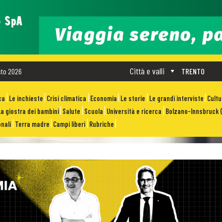
Città e valli
sto 2026
TRENTO
ca
Le inchieste
Crisi climatica
Economia
Le storie
Le grandi interviste
Cult
La giostra dei bambini
Salute
Scuola
Università e ricerca
Bolzano-Innsbruck (
nali
Terra madre
Campi liberi
Rubriche