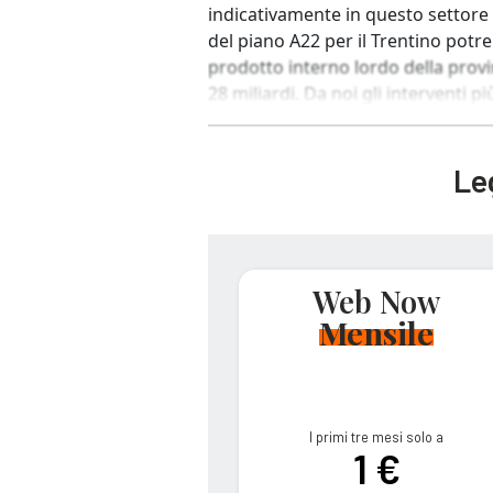
indicativamente in questo settore 
del piano A22 per il Trentino potr
prodotto interno lordo della provi
28 miliardi. Da noi gli interventi pi
Leg
Web Now
Mensile
I primi tre mesi solo a
1 €