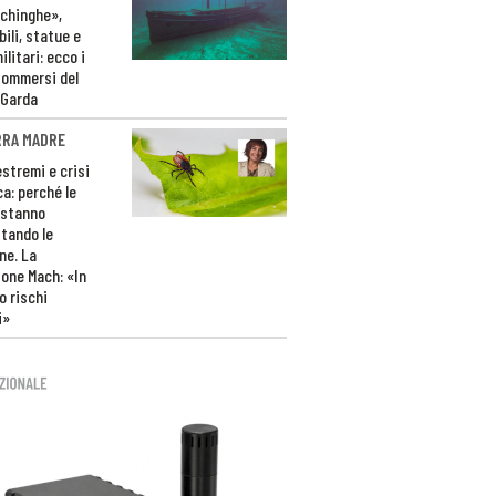
ichinghe»,
ili, statue e
litari: ecco i
sommersi del
 Garda
RRA MADRE
estremi e crisi
ca: perché le
 stanno
tando le
ne. La
one Mach: «In
 rischi
i»