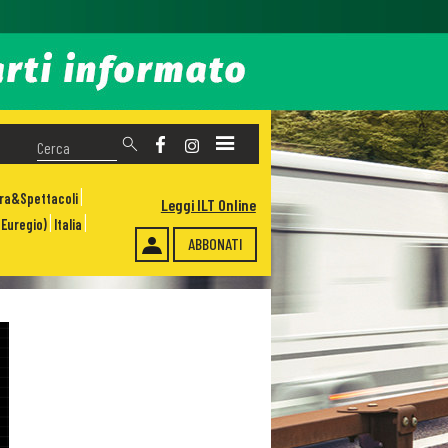
ura&Spettacoli
Leggi ILT Online
Euregio)
Italia
ABBONATI