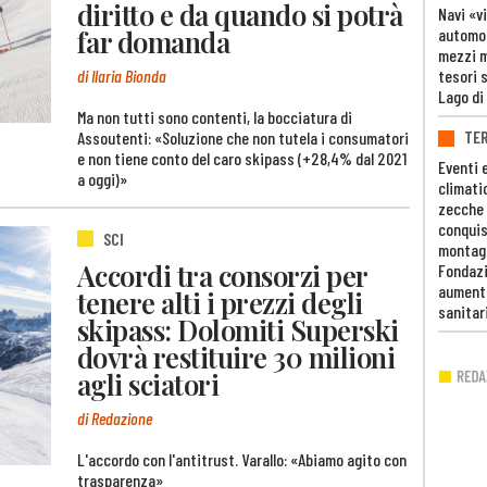
diritto e da quando si potrà
Navi «v
far domanda
automob
mezzi mi
di Ilaria Bionda
tesori 
Lago di
Ma non tutti sono contenti, la bocciatura di
TE
Assoutenti: «Soluzione che non tutela i consumatori
e non tiene conto del caro skipass (+28,4% dal 2021
Eventi 
a oggi)»
climati
zecche
conquis
SCI
montag
Accordi tra consorzi per
Fondazi
aumento
tenere alti i prezzi degli
sanitar
skipass: Dolomiti Superski
dovrà restituire 30 milioni
agli sciatori
di Redazione
L'accordo con l'antitrust. Varallo: «Abiamo agito con
trasparenza»