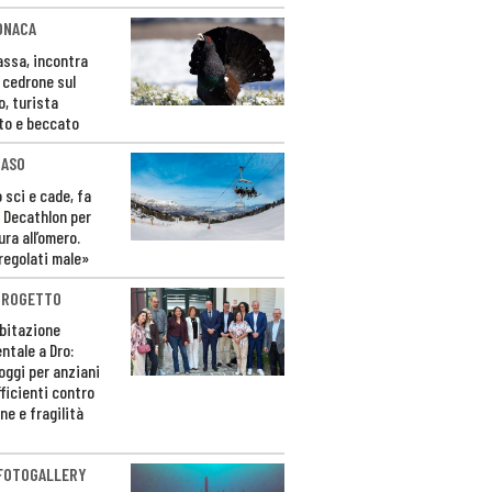
ONACA
Fassa, incontra
o cedrone sul
o, turista
to e beccato
CASO
 sci e cade, fa
 Decathlon per
ura all’omero.
regolati male»
PROGETTO
bitazione
ntale a Dro:
loggi per anziani
ficienti contro
ne e fragilità
 FOTOGALLERY