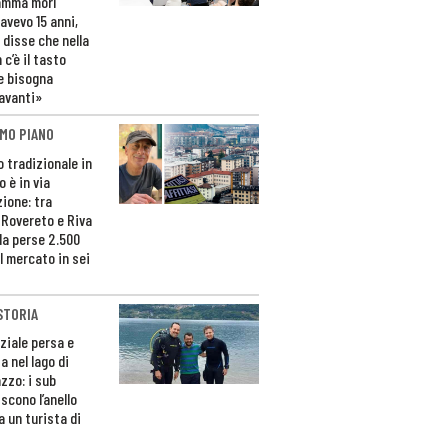
amma morì
avevo 15 anni,
 disse che nella
 c’è il tasto
e bisogna
avanti»
MO PIANO
o tradizionale in
 è in via
zione: tra
 Rovereto e Riva
da perse 2.500
l mercato in sei
STORIA
ziale persa e
a nel lago di
zzo: i sub
scono l’anello
a un turista di