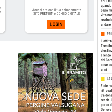
«Mia m
quando 
o
papà mi
Accedi ora con il tuo abbonamento
m
SITO PREMIUM o COMBO DIGITALE
vita non
rewind 
LOGIN
andare 
PRI
L'affitt
Trentino
d'estin
Trento,
del Gar
case su
anni
LA 
Fede nu
ritrovat
Caldona
restitui
perso d
Genova