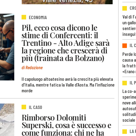
CR
Val di 
ECONOMIA
un gall
Pil, ecco cosa dicono le
sentier
stime di Confercenti: il
insegui
Trentino - Alto Adige sarà
IL 
la regione che crescerà di
Perde lo
più (trainata da Bolzano)
causa a
la fratt
di Redazione
«Erano 
Il capoluogo altoatesino avrà la crescita più elevata
IL 
d'Italia, mentre fatica la Valle d'Aosta. Ma l'inflazione
morde
La co-a
sperime
nove al
IL CASO
autosuf
solitudi
Rimborso Dolomiti
sociale
Superski, cosa è successo e
come funziona: chi ne ha
LA