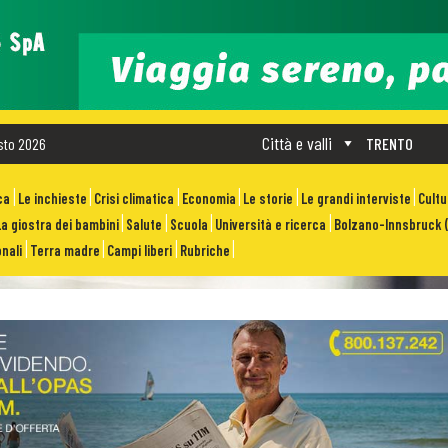
Città e valli
sto 2026
TRENTO
ca
Le inchieste
Crisi climatica
Economia
Le storie
Le grandi interviste
Cult
La giostra dei bambini
Salute
Scuola
Università e ricerca
Bolzano-Innsbruck (
nali
Terra madre
Campi liberi
Rubriche