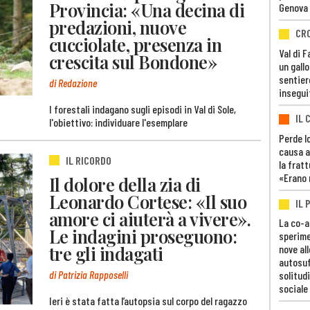
Provincia: «Una decina di
Genova
predazioni, nuove
CR
cucciolate, presenza in
Val di 
crescita sul Bondone»
un gall
sentier
di Redazione
insegui
I forestali indagano sugli episodi in Val di Sole,
IL 
l'obiettivo: individuare l'esemplare
Perde lo
causa a
IL RICORDO
la fratt
«Erano 
Il dolore della zia di
Leonardo Cortese: «Il suo
IL 
amore ci aiuterà a vivere».
La co-a
Le indagini proseguono:
sperime
tre gli indagati
nove al
autosuf
di Patrizia Rapposelli
solitudi
sociale
Ieri è stata fatta l’autopsia sul corpo del ragazzo