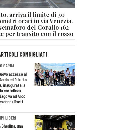
o, arriva il limite di 30
ometri orari in via Venezia.
 semaforo del Corallo 162
e per transito con il rosso
ARTICOLI CONSIGLIATI
O GARDA
nuovo accesso al
 Garda ed è tutto
e: inaugurata la
da cartolina»
Nago va ad Arco
rsando uliveti
i
PI LIBERI
n Ghedina, una