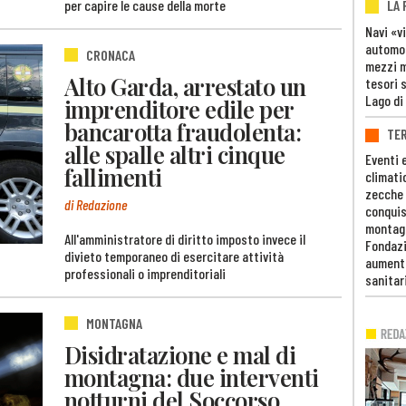
LA
per capire le cause della morte
Navi «v
automob
CRONACA
mezzi mi
Alto Garda, arrestato un
tesori 
Lago di
imprenditore edile per
bancarotta fraudolenta:
TE
alle spalle altri cinque
Eventi 
fallimenti
climati
zecche
di Redazione
conquis
montag
All'amministratore di diritto imposto invece il
Fondazi
divieto temporaneo di esercitare attività
aumento
professionali o imprenditoriali
sanitar
MONTAGNA
Disidratazione e mal di
montagna: due interventi
notturni del Soccorso