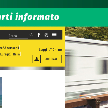
ura&Spettacoli
Leggi ILT Online
Euregio)
Italia
ABBONATI