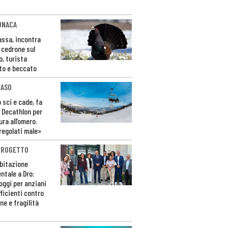
ONACA
Fassa, incontra
o cedrone sul
o, turista
to e beccato
CASO
 sci e cade, fa
 Decathlon per
ura all’omero.
regolati male»
PROGETTO
bitazione
ntale a Dro:
loggi per anziani
ficienti contro
ne e fragilità