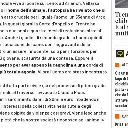
dola viva al ponte sul Leno, ad Arlanch, Vallarsa.
o il nome dell’animale: l’autopsia ha rivelato che si
Trent
n atto crudele per il quale l’uomo, un 55enne di Arco,
chil
. In questi giorni la Corte d’Appello di Trento ha
E al
a a due anni e quattro mesi di reclusione, oltre al
mult
. Anche i giudici di secondo grado lo hanno quindi
ell’uccisione del cane, con l’aggravante della
tro un essere innocente, solo per ritorsione, per
 più giovane, scaturita da una contesa. Eppure
il
ALT
ento per aver appeso la cagnolina a una corda di
 più totale agonia
. Allora l’uomo era stato incastrato
C'è un 
lago di
ciclabil
costituita parte civile già nel processo di primo grado
pista «
imali, attraverso l’avvocato Claudia Ricci,
che da 
n risarcimento danni di 20mila euro, ribadendo il
attrave
secolar
interessi della collettività nella tutela degli
viene colpito da violenze così gravi, viene leso anche
CAM
e pietà che la nostra società riconosce agli animali»
Kristia