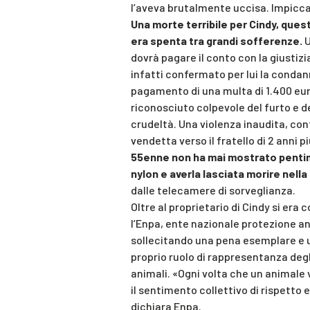
l’aveva brutalmente uccisa. Impiccan
Una morte terribile per Cindy, quest
era spenta tra grandi sofferenze.
U
dovrà pagare il conto con la giustizia
infatti confermato per lui la condann
pagamento di una multa di 1.400 euro
riconosciuto colpevole del furto e d
crudeltà. Una violenza inaudita, con
vendetta verso il fratello di 2 anni
55enne non ha mai mostrato pentim
nylon e averla lasciata morire nella
dalle telecamere di sorveglianza.
Oltre al proprietario di Cindy si era 
l’Enpa, ente nazionale protezione an
sollecitando una pena esemplare e u
proprio ruolo di rappresentanza degli 
animali. «Ogni volta che un animale 
il sentimento collettivo di rispetto 
dichiara Enpa.