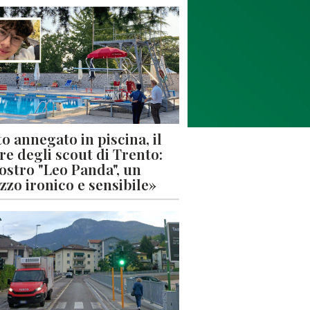
o annegato in piscina, il
re degli scout di Trento:
nostro "Leo Panda", un
zzo ironico e sensibile»