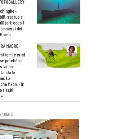
 FOTOGALLERY
ichinghe»,
ili, statue e
litari: ecco i
sommersi del
 Garda
RRA MADRE
estremi e crisi
ca: perché le
 stanno
tando le
ne. La
one Mach: «In
 rischi
i»