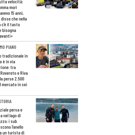
utta velocità:
amma morì
avevo 15 anni,
 disse che nella
 c’è il tasto
e bisogna
avanti»
MO PIANO
o tradizionale in
 è in via
zione: tra
 Rovereto e Riva
da perse 2.500
l mercato in sei
STORIA
ziale persa e
a nel lago di
zzo: i sub
scono l’anello
a un turista di