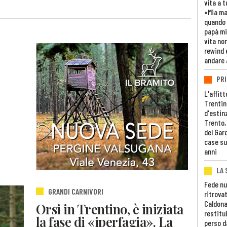
vita a t
«Mia m
quando 
papà mi
vita non
rewind 
andare 
PRI
L'affitt
Trentino
d'estin
Trento,
del Gar
case su
anni
LA 
Fede nu
GRANDI CARNIVORI
ritrovat
Caldona
Orsi in Trentino, è iniziata
restitui
la fase di «iperfagia». La
perso d