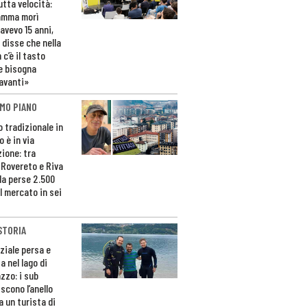
utta velocità:
amma morì
avevo 15 anni,
 disse che nella
 c’è il tasto
e bisogna
avanti»
MO PIANO
o tradizionale in
 è in via
zione: tra
 Rovereto e Riva
da perse 2.500
l mercato in sei
STORIA
ziale persa e
a nel lago di
zzo: i sub
scono l’anello
a un turista di