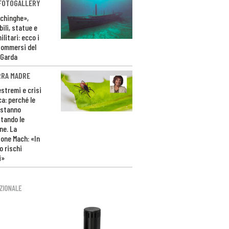
 FOTOGALLERY
ichinghe»,
ili, statue e
litari: ecco i
sommersi del
 Garda
RRA MADRE
estremi e crisi
ca: perché le
 stanno
tando le
ne. La
one Mach: «In
 rischi
i»