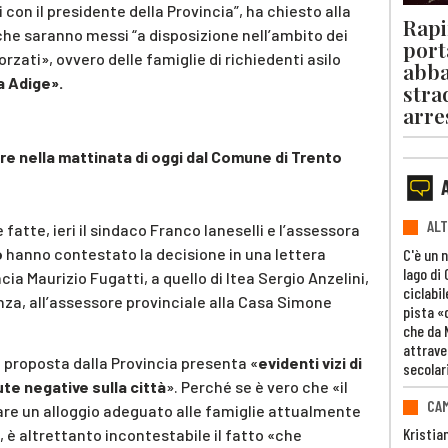
i con il presidente della Provincia”, ha chiesto alla
Rapi
 che saranno messi “a disposizione nell’ambito dei
port
orzati», ovvero delle famiglie di richiedenti asilo
abba
a Adige».
stra
arre
re nella mattinata di oggi dal Comune di Trento
ALT
fatte, ieri il sindaco Franco Ianeselli e l’assessora
o
hanno contestato la decisione in una lettera
C'è un 
lago di
cia Maurizio Fugatti, a quello di Itea Sergio Anzelini,
ciclabil
nza, all’assessore provinciale alla Casa Simone
pista «
che da 
attrave
e proposta dalla Provincia presenta «
evidenti vizi di
secolar
te negative sulla città
». Perché se è vero che «il
CAM
re un alloggio adeguato alle famiglie attualmente
Kristia
 è altrettanto incontestabile il fatto «che