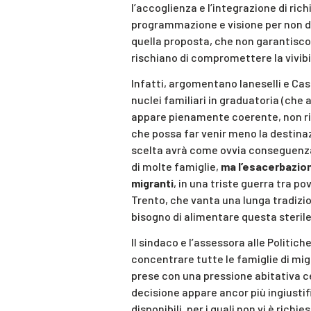
l’accoglienza e l’integrazione di ric
programmazione e visione per non do
quella proposta, che non garantisco
rischiano di compromettere la vivibil
Infatti, argomentano Ianeselli e Cason
nuclei familiari in graduatoria (che
appare pienamente coerente, non rin
che possa far venir meno la destinaz
scelta avrà come ovvia conseguenza 
di molte famiglie,
ma l’esacerbazione
migranti
, in una triste guerra tra po
Trento, che vanta una lunga tradizio
bisogno di alimentare questa sterile
Il sindaco e l’assessora alle Politich
concentrare tutte le famiglie di mig
prese con una pressione abitativa ce
decisione appare ancor più ingiustif
disponibili, per i quali non vi è richi