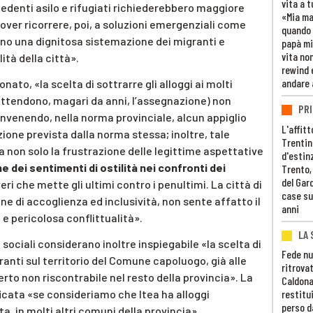
vita a t
hiedenti asilo e rifugiati richiederebbero maggiore
«Mia m
ver ricorrere, poi, a soluzioni emergenziali come
quando 
no una dignitosa sistemazione dei migranti e
papà mi
vita non
ità della città».
rewind 
andare 
ato, «la scelta di sottrarre gli alloggi ai molti
 attendono, magari da anni, l’assegnazione) non
PRI
venendo, nella norma provinciale, alcun appiglio
L'affitt
ione prevista dalla norma stessa; inoltre, tale
Trentino
non solo la frustrazione delle legittime aspettative
d'estin
 dei sentimenti di ostilità nei confronti dei
Trento,
del Gar
veri che mette gli ultimi contro i penultimi. La città di
case su
ne di accoglienza ed inclusività, non sente affatto il
anni
 e pericolosa conflittualità».
LA 
e sociali considerano inoltre inspiegabile «la scelta di
Fede nu
ranti sul territorio del Comune capoluogo, già alle
ritrovat
rto non riscontrabile nel resto della provincia». La
Caldona
icata «se consideriamo che Itea ha alloggi
restitui
perso d
esta, in molti altri comuni della provincia».