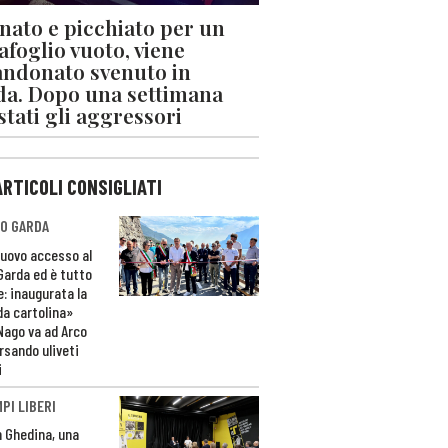
nato e picchiato per un
afoglio vuoto, viene
ndonato svenuto in
da. Dopo una settimana
stati gli aggressori
ARTICOLI CONSIGLIATI
O GARDA
nuovo accesso al
 Garda ed è tutto
e: inaugurata la
da cartolina»
Nago va ad Arco
rsando uliveti
i
PI LIBERI
n Ghedina, una