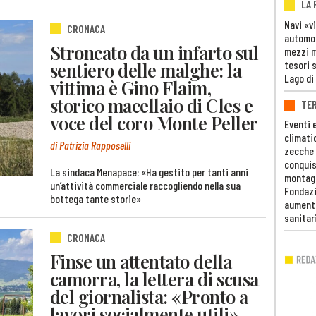
LA
Navi «v
CRONACA
automob
Stroncato da un infarto sul
mezzi mi
tesori 
sentiero delle malghe: la
Lago di
vittima è Gino Flaim,
storico macellaio di Cles e
TE
voce del coro Monte Peller
Eventi 
climati
di Patrizia Rapposelli
zecche
conquis
La sindaca Menapace: «Ha gestito per tanti anni
montag
un’attività commerciale raccogliendo nella sua
Fondazi
bottega tante storie»
aumento
sanitar
CRONACA
Finse un attentato della
camorra, la lettera di scusa
del giornalista: «Pronto a
lavori socialmente utili»