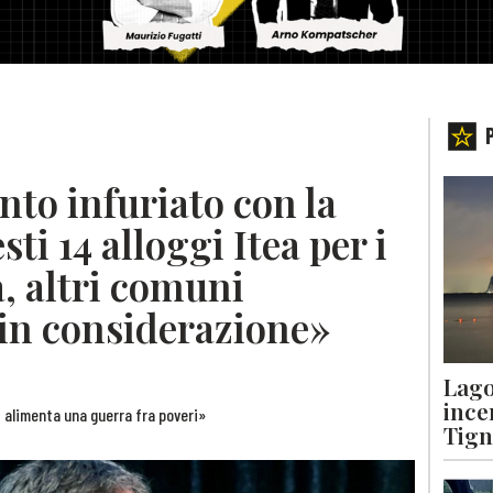
ento infuriato con la
ti 14 alloggi Itea per i
à, altri comuni
in considerazione»
Lago
ince
si alimenta una guerra fra poveri»
Tigna