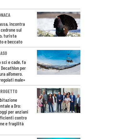
ONACA
Fassa, incontra
o cedrone sul
o, turista
to e beccato
CASO
 sci e cade, fa
 Decathlon per
ura all’omero.
regolati male»
PROGETTO
bitazione
ntale a Dro:
loggi per anziani
ficienti contro
ne e fragilità