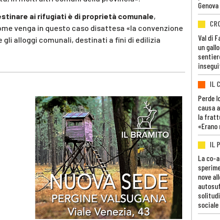
Genova
estinare ai rifugiati è di proprietà comunale
,
CR
come venga in questo caso disattesa «la convenzione
Val di 
gli alloggi comunali, destinati a fini di edilizia
un gall
sentier
insegui
IL 
Perde lo
causa a
la fratt
«Erano 
IL 
La co-a
sperime
nove al
autosuf
solitudi
sociale