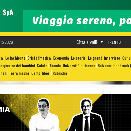
Città e valli
sto 2026
TRENTO
ca
Le inchieste
Crisi climatica
Economia
Le storie
Le grandi interviste
Cult
La giostra dei bambini
Salute
Scuola
Università e ricerca
Bolzano-Innsbruck (
nali
Terra madre
Campi liberi
Rubriche