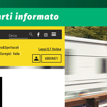
ura&Spettacoli
Leggi ILT Online
Euregio)
Italia
ABBONATI