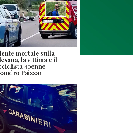
dente mortale sulla
esana, la vittima è il
ciclista 40enne
sandro Paissan