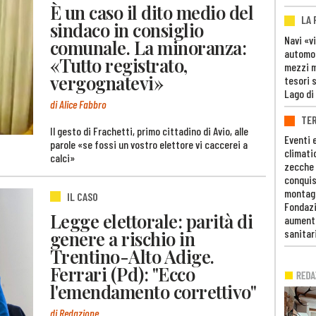
È un caso il dito medio del
LA
sindaco in consiglio
Navi «v
comunale. La minoranza:
automob
«Tutto registrato,
mezzi mi
vergognatevi»
tesori 
Lago di
di Alice Fabbro
TE
Il gesto di Frachetti, primo cittadino di Avio, alle
Eventi 
parole «se fossi un vostro elettore vi caccerei a
climati
calci»
zecche
conquis
montag
IL CASO
Fondazi
Legge elettorale: parità di
aumento
genere a rischio in
sanitar
Trentino-Alto Adige.
Ferrari (Pd): "Ecco
l'emendamento correttivo"
di Redazione