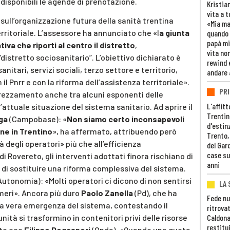
ù disponibili le agende di prenotazione.
Kristia
vita a t
 sull’organizzazione futura della sanità trentina
«Mia m
erritoriale. L’assessore ha annunciato che «l
a giunta
quando 
papà mi
va che riporti al centro il distretto
,
vita non
distretto sociosanitario”. L’obiettivo dichiarato è
rewind 
anitari, servizi sociali, terzo settore e territorio,
andare 
l Pnrr e con la riforma dell’assistenza territoriale».
PRI
rezzamento anche tra alcuni esponenti delle
L'affitt
’attuale situazione del sistema sanitario. Ad aprire il
Trentino
ga
(Campobase): «
Non siamo certo inconsapevoli
d'estin
ene in Trentino
», ha affermato, attribuendo però
Trento,
à degli operatori» più che all’efficienza
del Gar
case su
di Rovereto, gli interventi adottati finora rischiano di
anni
di sostituire una riforma complessiva del sistema.
utonomia): «Molti operatori ci dicono di non sentirsi
LA 
meri». Ancora più duro
Paolo Zanella
(Pd), che ha
Fede nu
 la vera emergenza del sistema, contestando il
ritrovat
ità si trasformino in contenitori privi delle risorse
Caldona
restitui
tto eco
Filippo Degasperi
(Onda). «Quando una quota