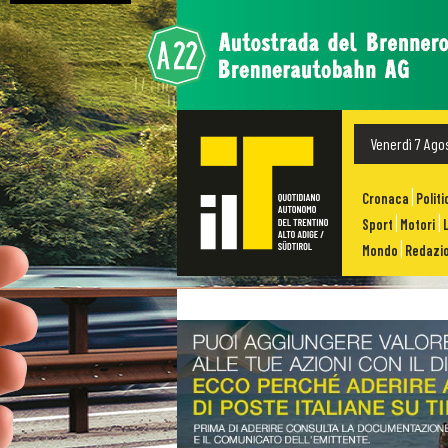
Venerdì 7 Ago
Cronaca
Politi
Sport
Motori
Mondo
Redazio