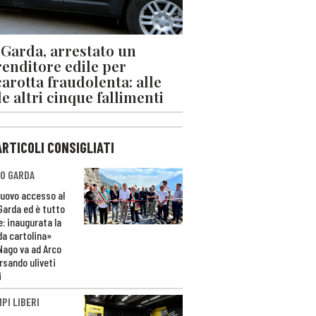
 Garda, arrestato un
enditore edile per
arotta fraudolenta: alle
le altri cinque fallimenti
ARTICOLI CONSIGLIATI
O GARDA
nuovo accesso al
 Garda ed è tutto
e: inaugurata la
da cartolina»
Nago va ad Arco
rsando uliveti
i
PI LIBERI