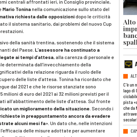
emi centrali affrontati ieri, in Consiglio provinciale,
te
Mario Tonina
nella comunicazione sullo stato del
mativa richiesta dalle opposizioni
dopo le criticità
Alto
ato il sistema sanitario, dai problemi del nuovo Cup
impr
prestazioni.
banc
spal
ivo della sanità trentina, sostenendo che il sistema
rmanti del Paese.
L’assessore ha continuato a
 legate ai tempi d’attesa
, alla carenza di personale e
le determinata dall’invecchiamento della
ificativi della relazione riguarda il ruolo delle
ALT
cupero delle liste d’attesa. Tonina ha ricordato che
C'è un 
egue dal 2021 e che le risorse stanziate sono
lago di
lioni di euro del 2021 ai 32 milioni previsti per il
ciclabil
ati all’abbattimento delle liste d’attesa. Sul fronte
pista «
che da 
dicato un miglioramento della situazione
. Secondo i
attrave
e richieste in preappuntamento ancora da evadere
secolar
strate alcuni mesi fa
». Un dato che, nelle intenzioni
 l’efficacia delle misure adottate per aumentare
CAM