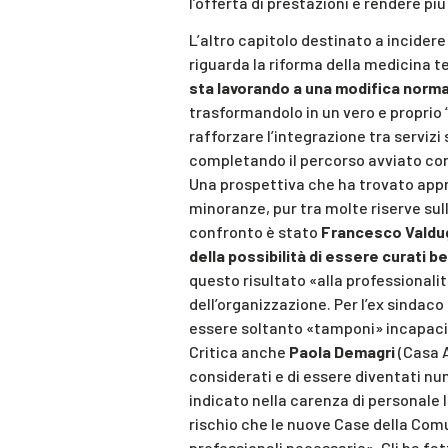
l’offerta di prestazioni e rendere pi
L’altro capitolo destinato a incidere
riguarda la riforma della medicina t
sta lavorando a una modifica normati
trasformandolo in un vero e proprio “
rafforzare l’integrazione tra servizi s
completando il percorso avviato con i
Una prospettiva che ha trovato app
minoranze, pur tra molte riserve sull
confronto è stato
Francesco Valdu
della possibilità di essere curati b
questo risultato «alla professionalit
dell’organizzazione. Per l’ex sindaco 
essere soltanto «tamponi» incapaci 
Critica anche
Paola Demagri
(Casa A
considerati e di essere diventati nu
indicato nella carenza di personale
rischio che le nuove Case della Comun
professionali necessarie». Gli ha fa