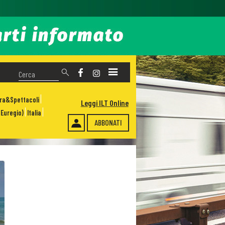
ura&Spettacoli
Leggi ILT Online
Euregio)
Italia
ABBONATI