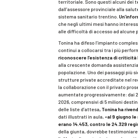
territoriale. Sono questi alcuni dei t
dall’assessore provinciale alla salu
sistema sanitario trentino.
Un’infor
che negli ultimi mesi hanno interess
alle difficoltà di accesso ad alcune 
Tonina ha difeso l’impianto compless
continui a collocarsi tra i più perfo
riconoscere l’esistenza di criticità
alla crescente domanda assistenzia
popolazione. Uno dei passaggi più sign
strutture private accreditate nel re
la collaborazione con il privato pros
aumentate progressivamente: dai 25 mi
2026, comprensivi di 5 milioni destin
delle liste d’attesa
, Tonina ha riven
dati illustrati in aula, «
al 9 giugno l
erano 14.453, contro le 24.329 regi
della giunta, dovrebbe testimoniare