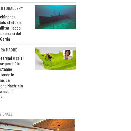
 FOTOGALLERY
ichinghe»,
ili, statue e
litari: ecco i
sommersi del
 Garda
RRA MADRE
estremi e crisi
ca: perché le
 stanno
tando le
ne. La
one Mach: «In
 rischi
i»