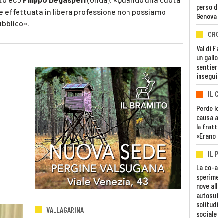
perso d
ene effettuata in libera professione non possiamo
Genova
ubblico».
CR
Val di 
un gall
sentier
insegui
IL 
Perde lo
causa a
la fratt
«Erano 
IL 
La co-a
sperime
nove al
autosuf
solitudi
VALLAGARINA
sociale