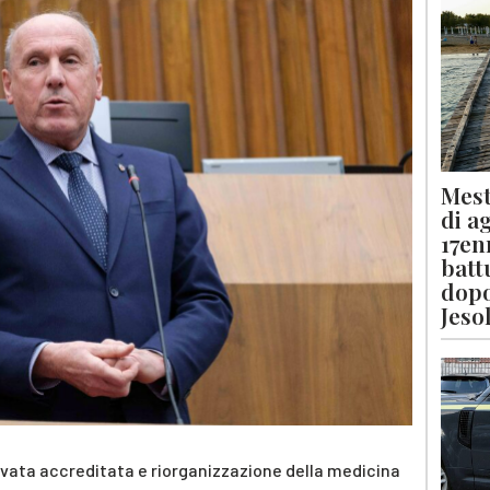
Mest
di a
17en
batt
dopo
Jeso
privata accreditata e riorganizzazione della medicina