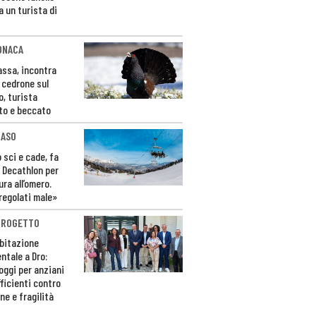
a un turista di
ONACA
Fassa, incontra
o cedrone sul
o, turista
to e beccato
CASO
 sci e cade, fa
 Decathlon per
ura all’omero.
regolati male»
PROGETTO
bitazione
ntale a Dro:
loggi per anziani
ficienti contro
ne e fragilità