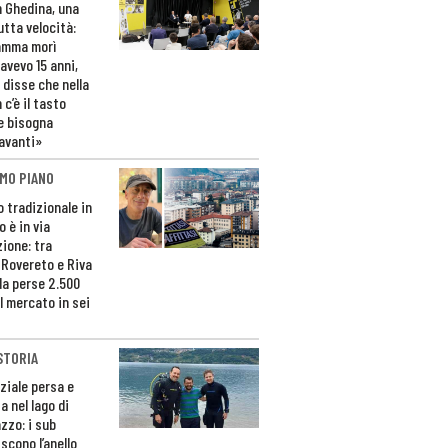
n Ghedina, una
utta velocità:
amma morì
avevo 15 anni,
 disse che nella
 c’è il tasto
e bisogna
avanti»
MO PIANO
o tradizionale in
 è in via
zione: tra
 Rovereto e Riva
da perse 2.500
l mercato in sei
STORIA
ziale persa e
a nel lago di
zzo: i sub
scono l’anello