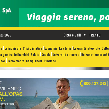
Città e valli
sto 2026
TRENTO
ca
Le inchieste
Crisi climatica
Economia
Le storie
Le grandi interviste
Cult
La giostra dei bambini
Salute
Scuola
Università e ricerca
Bolzano-Innsbruck (
nali
Terra madre
Campi liberi
Rubriche