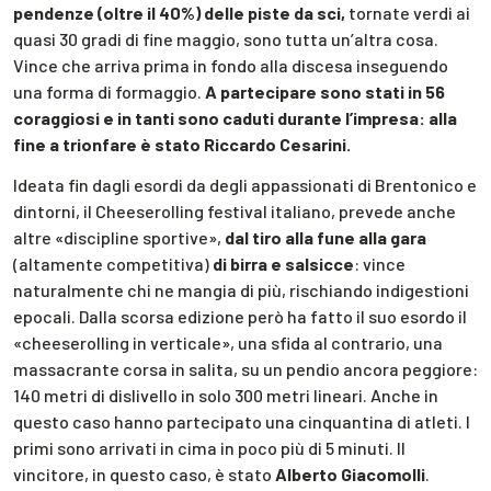
pendenze (oltre il 40%) delle piste da sci,
tornate verdi ai
quasi 30 gradi di fine maggio, sono tutta un’altra cosa.
Vince che arriva prima in fondo alla discesa inseguendo
una forma di formaggio.
A partecipare sono stati in 56
coraggiosi e in tanti sono caduti durante l’impresa: alla
fine a trionfare è stato Riccardo Cesarini.
Ideata fin dagli esordi da degli appassionati di Brentonico e
dintorni, il Cheeserolling festival italiano, prevede anche
altre «discipline sportive»,
dal tiro alla fune alla gara
(altamente competitiva)
di birra e salsicce
: vince
naturalmente chi ne mangia di più, rischiando indigestioni
epocali. Dalla scorsa edizione però ha fatto il suo esordo il
«cheeserolling in verticale», una sfida al contrario, una
massacrante corsa in salita, su un pendio ancora peggiore:
140 metri di dislivello in solo 300 metri lineari. Anche in
questo caso hanno partecipato una cinquantina di atleti. I
primi sono arrivati in cima in poco più di 5 minuti. Il
vincitore, in questo caso, è stato
Alberto Giacomolli
.