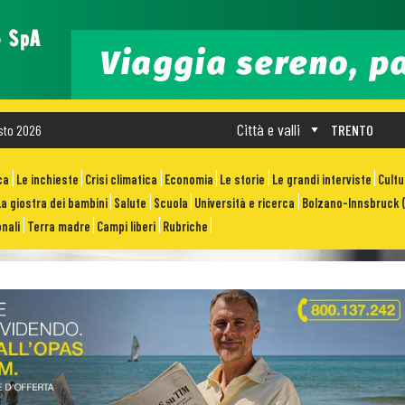
Città e valli
sto 2026
TRENTO
ca
Le inchieste
Crisi climatica
Economia
Le storie
Le grandi interviste
Cult
La giostra dei bambini
Salute
Scuola
Università e ricerca
Bolzano-Innsbruck (
nali
Terra madre
Campi liberi
Rubriche