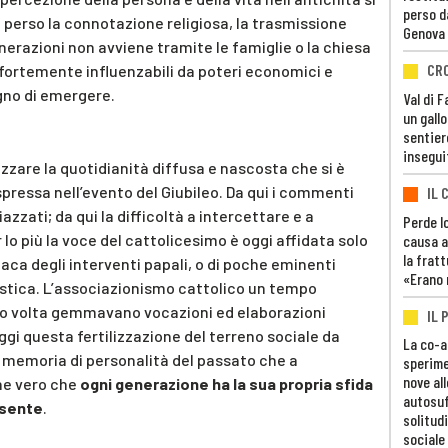
perso d
perso la connotazione religiosa, la trasmissione
Genova
enerazioni non avviene tramite le famiglie o la chiesa
CR
 fortemente influenzabili da poteri economici e
ogno di emergere.
Val di 
un gall
sentier
insegui
lizzare la quotidianità diffusa e nascosta che si è
essa nell’evento del Giubileo. Da qui i commenti
IL 
azzati; da qui la difficoltà a intercettare e a
Perde lo
 lo più la voce del cattolicesimo è oggi affidata solo
causa a
la fratt
aca degli interventi papali, o di poche eminenti
«Erano 
astica. L’associazionismo cattolico un tempo
loro volta gemmavano vocazioni ed elaborazioni
IL 
ggi questa fertilizzazione del terreno sociale da
La co-a
la memoria di personalità del passato che a
sperime
nove al
he vero che
ogni generazione ha la sua propria sfida
autosuf
resente
.
solitudi
sociale