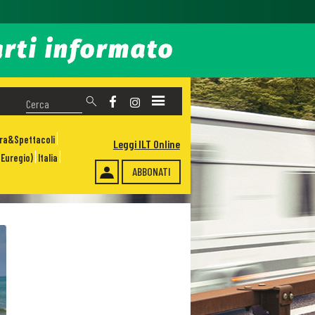
ura&Spettacoli
Leggi ILT Online
Euregio)
Italia
ABBONATI