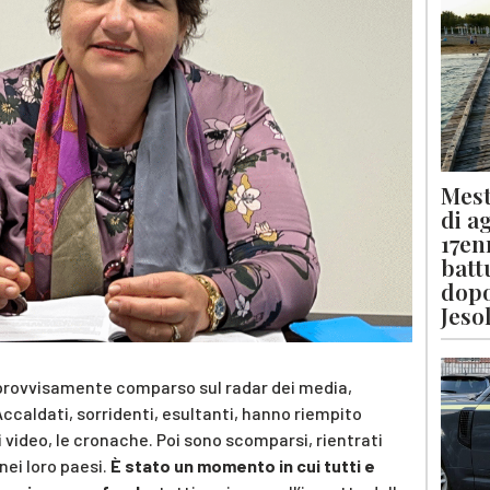
Mest
di a
17en
batt
dopo
Jeso
mprovvisamente comparso sul radar dei media,
Accaldati, sorridenti, esultanti, hanno riempito
i video, le cronache. Poi sono scomparsi, rientrati
 nei loro paesi.
È stato un momento in cui tutti e