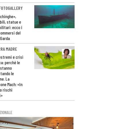
 FOTOGALLERY
ichinghe»,
ili, statue e
litari: ecco i
sommersi del
 Garda
RRA MADRE
estremi e crisi
ca: perché le
 stanno
tando le
ne. La
one Mach: «In
 rischi
i»