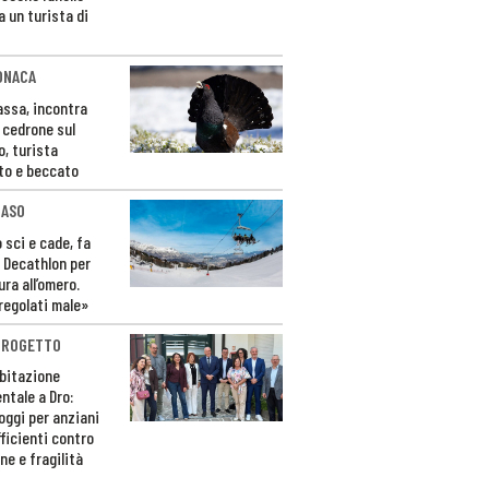
a un turista di
ONACA
Fassa, incontra
o cedrone sul
o, turista
to e beccato
CASO
 sci e cade, fa
 Decathlon per
ura all’omero.
regolati male»
PROGETTO
bitazione
ntale a Dro:
loggi per anziani
ficienti contro
ne e fragilità