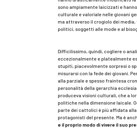
sono ampiamente laicizzati e hanno 
culturale e valoriale nelle giovani g
ma attraverso il crogiolo dei media,
politici, soggetti alle mode e al bis
Difficilissimo, quindi, cogliere o ana
eccezionalmente e platealmente espr
stupiti, piacevolmente sorpresi o spi
misurarsi con la fede dei giovani. Per
alla parziale e spesso fraintesa cron
personalità della gerarchia ecclesi
produceva visioni culturali, che a 
politiche nella dimensione laicale. O
parte dei cattolici è più affidata al
protagonisti del presente. Ma è anc
e il proprio modo di vivere il suo p