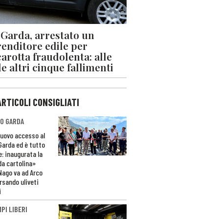
 Garda, arrestato un
enditore edile per
arotta fraudolenta: alle
le altri cinque fallimenti
ARTICOLI CONSIGLIATI
O GARDA
nuovo accesso al
 Garda ed è tutto
e: inaugurata la
da cartolina»
Nago va ad Arco
rsando uliveti
i
PI LIBERI