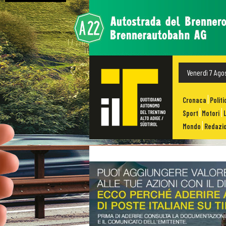
Venerdì 7 Ago
Cronaca
Politi
Sport
Motori
Mondo
Redazio