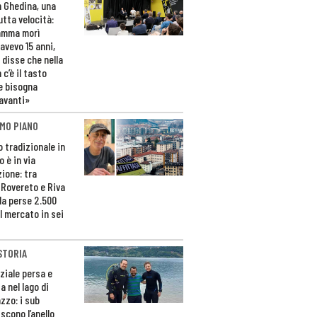
n Ghedina, una
utta velocità:
amma morì
avevo 15 anni,
 disse che nella
 c’è il tasto
e bisogna
avanti»
MO PIANO
o tradizionale in
 è in via
zione: tra
 Rovereto e Riva
da perse 2.500
l mercato in sei
STORIA
ziale persa e
a nel lago di
zzo: i sub
scono l’anello