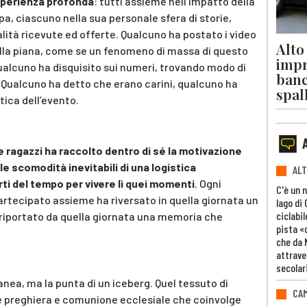
perienza profonda
: tutti assieme nell’impatto della
pa, ciascuno nella sua personale sfera di storie,
alità ricevute ed offerte. Qualcuno ha postato i video
Alto
 sulla piana, come se un fenomeno di massa di questo
impr
ualcuno ha disquisito sui numeri, trovando modo di
banc
. Qualcuno ha detto che erano carini, qualcuno ha
spal
tica dell’evento.
e ragazzi ha raccolto dentro di sé la motivazione
e scomodità inevitabili di una logistica
ALT
rti del tempo per vivere lì quei momenti
. Ogni
C'è un 
rtecipato assieme ha riversato in quella giornata un
lago di
ciclabil
a riportato da quella giornata una memoria che
pista «
che da 
attrave
secolar
a, ma la punta di un iceberg. Quel tessuto di
CAM
he preghiera e comunione ecclesiale che coinvolge