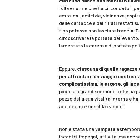
ciascuno hanno sedimentato un’es
folla enorme che ha circondato il pa
emozioni, amicizie, vicinanze, ospit
delle cartacce e dei rifiuti restati
tipo potesse non lasciare traccia. Q
circoscrivere la portata dell’evento
lamentato la carenza di portata poli
Eppure,
ciascuna di quelle ragazze 
per affrontare un viaggio costoso, l
complicatissima, le attese, gli ince
piccola o grande comunità che ha pa
pezzo della sua vitalità interna e h
accomuna e rinsalda i vincoli.
Non è stata una vampata estemporane
incontri, impegni, attività, ma anc