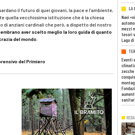
LA
uardano il futuro di quei giovani, la pace e l’ambiente,
Navi «v
ette quella vecchissima istituzione che è la chiesa
automob
 di anziani cardinali che però, a dispetto del nostro
mezzi mi
embrano aver scelto meglio la loro guida di quanto
tesori 
crazia del mondo
.
Lago di
TE
Eventi 
prensivo del Primiero
climati
zecche
conquis
montag
Fondazi
aumento
sanitar