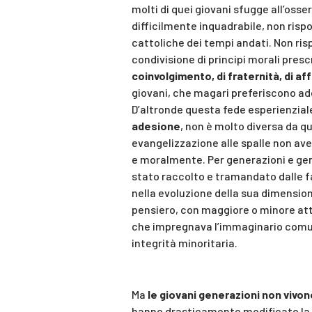
molti di quei giovani sfugge all’osse
difficilmente inquadrabile, non rispo
cattoliche dei tempi andati. Non ris
condivisione di principi morali prescr
coinvolgimento, di fraternità, di aff
giovani, che magari preferiscono add
D’altronde questa fede esperienzial
adesione
, non è molto diversa da que
evangelizzazione alle spalle non a
e moralmente. Per generazioni e gene
stato raccolto e tramandato dalle fa
nella evoluzione della sua dimensione
pensiero, con maggiore o minore attr
che impregnava l’immaginario comune
integrità minoritaria.
Ma
le giovani generazioni non vivon
hanno drasticamente modificato la pe