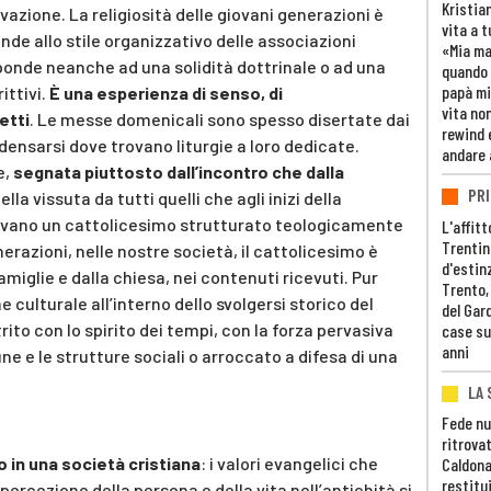
Kristia
rvazione. La religiosità delle giovani generazioni è
vita a t
nde allo stile organizzativo delle associazioni
«Mia m
ponde neanche ad una solidità dottrinale o ad una
quando 
papà mi
ittivi.
È una esperienza di senso, di
vita non
etti
. Le messe domenicali sono spesso disertate dai
rewind 
ensarsi dove trovano liturgie a loro dedicate.
andare 
e,
segnata piuttosto dall’incontro che dalla
PRI
lla vissuta da tutti quelli che agli inizi della
vevano un cattolicesimo strutturato teologicamente
L'affitt
Trentino
razioni, nelle nostre società, il cattolicesimo è
d'estin
miglie e dalla chiesa, nei contenuti ricevuti. Pur
Trento,
 culturale all’interno dello svolgersi storico del
del Gar
ito con lo spirito dei tempi, con la forza pervasiva
case su
anni
 e le strutture sociali o arroccato a difesa di una
LA 
Fede nu
ritrovat
o in una società cristiana
: i valori evangelici che
Caldona
restitui
rcezione della persona e della vita nell’antichità si