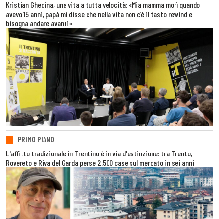
Kristian Ghedina, una vita a tutta velocità: «Mia mamma morì quando
avevo 15 anni, papà mi disse che nella vita non c’è il tasto rewind e
bisogna andare avanti»
PRIMO PIANO
L'affitto tradizionale in Trentino è in via d'estinzione: tra Trento,
Rovereto e Riva del Garda perse 2.500 case sul mercato in sei anni