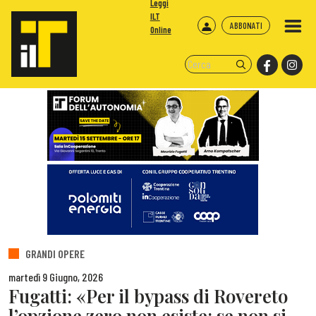
Leggi
ILT
ABBONATI
Online
GRANDI OPERE
martedì 9 Giugno, 2026
Fugatti: «Per il bypass di Rovereto
l’opzione zero non esiste: se non si