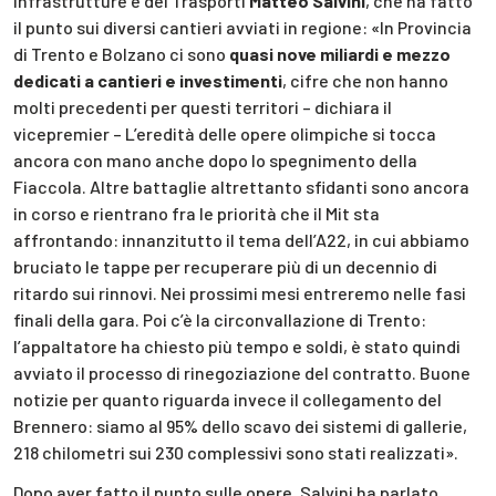
Infrastrutture e dei Trasporti
Matteo Salvini
, che ha fatto
il punto sui diversi cantieri avviati in regione: «In Provincia
di Trento e Bolzano ci sono
quasi nove miliardi e mezzo
dedicati a cantieri e investimenti
, cifre che non hanno
molti precedenti per questi territori – dichiara il
vicepremier – L’eredità delle opere olimpiche si tocca
ancora con mano anche dopo lo spegnimento della
Fiaccola. Altre battaglie altrettanto sfidanti sono ancora
in corso e rientrano fra le priorità che il Mit sta
affrontando: innanzitutto il tema dell’A22, in cui abbiamo
bruciato le tappe per recuperare più di un decennio di
ritardo sui rinnovi. Nei prossimi mesi entreremo nelle fasi
finali della gara. Poi c’è la circonvallazione di Trento:
l’appaltatore ha chiesto più tempo e soldi, è stato quindi
avviato il processo di rinegoziazione del contratto. Buone
notizie per quanto riguarda invece il collegamento del
Brennero: siamo al 95% dello scavo dei sistemi di gallerie,
218 chilometri sui 230 complessivi sono stati realizzati».
Dopo aver fatto il punto sulle opere, Salvini ha parlato