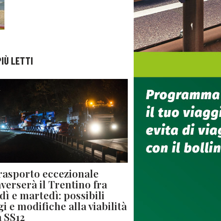
PIÙ LETTI
rasporto eccezionale
averserà il Trentino fra
dì e martedì: possibili
gi e modifiche alla viabilità
a SS12