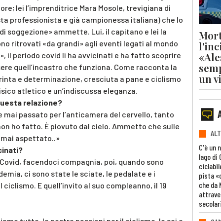
re; lei l’imprenditrice Mara Mosole, trevigiana di
sta professionista e già campionessa italiana) che lo
i soggezione» ammette. Lui, il capitano e lei la
Mort
no ritrovati «da grandi» agli eventi legati al mondo
l'in
«Ale
», il periodo covid li ha avvicinati e ha fatto scoprire
semp
sere quell’incastro che funziona. Come racconta la
un v
rinta e determinazione, cresciuta a pane e ciclismo
sico atletico e un’indiscussa eleganza.
questa relazione?
e mai passato per l’anticamera del cervello, tanto
on ho fatto. È piovuto dal cielo. Ammetto che sulle
ALT
 mai aspettato..»
C'è un 
cinati?
lago di
l Covid, facendoci compagnia, poi, quando sono
ciclabil
emia, ci sono state le sciate, le pedalate e i
pista «
che da 
 ciclismo. E quell’invito al suo compleanno, il 19
attrave
secolar
mo tutto, le nostre passioni per il ciclismo, lo sci e