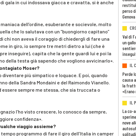
di gala in cui indossava giacca e cravatta, si è anche
restitui
perso d
Genova
, maniaca dell’ordine, esuberante e socievole, molto
CR
quella che lo salutava con un “buongiorno capitano”
Val di 
i chi non aveva il coraggio di chiedergli di fare una
un gall
me in giro, io sempre tre metri dietro a lui (che è
sentier
 inseguire), capita che la gente guardi lui e poi la
insegui
no della testa già sapendo che vogliono avvicinarlo».
IL 
 contagiato Moser?
Perde lo
to diventare più simpatico e loquace. E poi, quando
causa a
no della Sandra Mondaini e del Raimondo Vianello.
la fratt
ad essere sempre me stessa, che sia truccata o
«Erano 
IL 
La co-a
Ignazio l’ho visto crescere, lo conosco da sempre,
sperime
aggiore confidenza».
nove al
 Qualche viaggio assieme?
autosuf
 tempo programmo di fare il giro dell’Italia in camper
solitudi