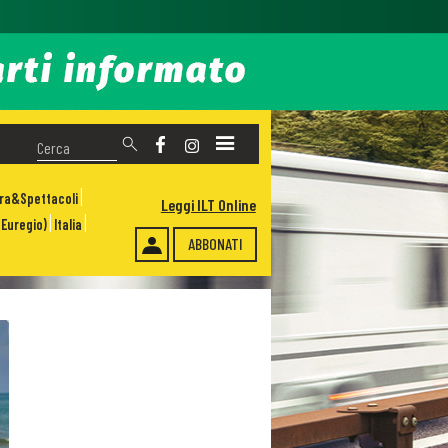
ura&Spettacoli
Leggi ILT Online
Euregio)
Italia
ABBONATI