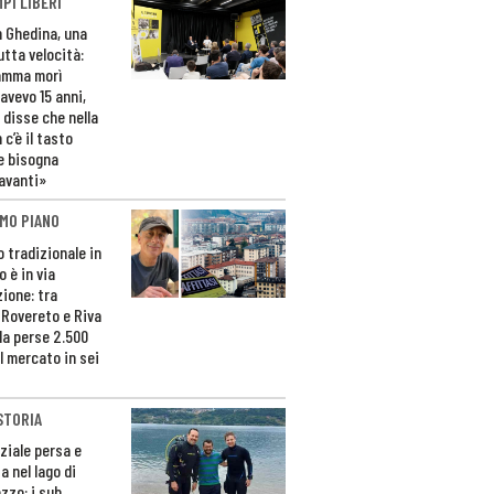
PI LIBERI
n Ghedina, una
utta velocità:
amma morì
avevo 15 anni,
 disse che nella
 c’è il tasto
e bisogna
avanti»
MO PIANO
o tradizionale in
 è in via
zione: tra
 Rovereto e Riva
da perse 2.500
l mercato in sei
STORIA
ziale persa e
a nel lago di
zzo: i sub