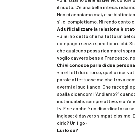
il nuoto. C’è una bella intesa, ridia
Non ci annoiamo mai, e se bisticcia
sì, ci completiamo. Mi rendo conto c
Ad ufficializzare la relazione è sta
«Gliel’ho detto che ha fatto un bel c
compagna senza specificare chi. Sia
che qualcuno possa ricamarci sopra. A
voglio davvero bene a Francesco, non
Chi vi conosce parla di due personali
«In effetti lui è l’orso, quello riser
parole affettuose ma che trova comu
avermi al suo fianco. Che raccoglie 
spalla dicendomi “Andiamo?” quando 
instancabile, sempre attivo, e un’en
tv. E se anche è un disordinato sa s
inglese: è davvero simpaticissimo. E
dirlo? Un figo».
Lui lo sa?