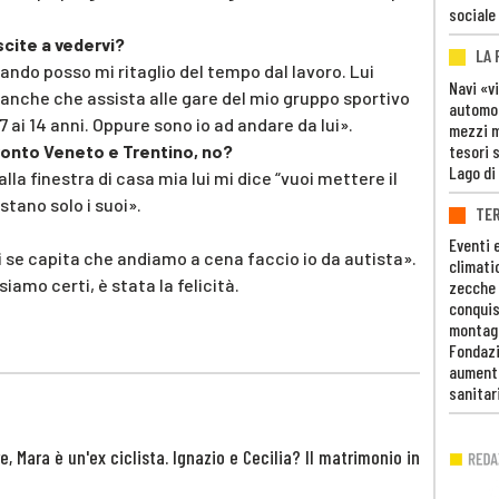
sociale
uscite a vedervi?
LA
ando posso mi ritaglio del tempo dal lavoro. Lui
Navi «v
 anche che assista alle gare del mio gruppo sportivo
automob
 ai 14 anni. Oppure sono io ad andare da lui».
mezzi mi
tesori 
ronto Veneto e Trentino, no?
Lago di
la finestra di casa mia lui mi dice “vuoi mettere il
stano solo i suoi».
TE
Eventi 
i se capita che andiamo a cena faccio io da autista».
climati
iamo certi, è stata la felicità.
zecche
conquis
montag
Fondazi
aumento
sanitar
 Mara è un'ex ciclista. Ignazio e Cecilia? Il matrimonio in