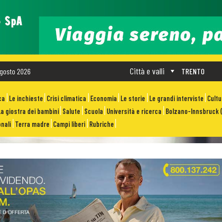
Città e valli
gosto 2026
TRENTO
ca
Le inchieste
Crisi climatica
Economia
Le storie
Le grandi interviste
Cult
La giostra dei bambini
Salute
Scuola
Università e ricerca
Bolzano-Innsbruck (
nali
Terra madre
Campi liberi
Rubriche