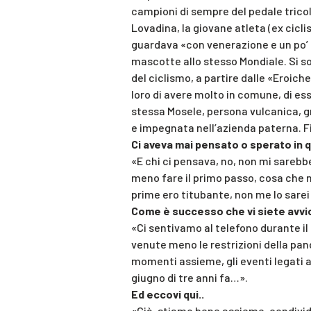
campioni di sempre del pedale tricolo
Lovadina, la giovane atleta (ex cicli
guardava «con venerazione e un po’ d
mascotte allo stesso Mondiale. Si so
del ciclismo, a partire dalle «Eroiche
loro di avere molto in comune, di es
stessa Mosele, persona vulcanica, g
e impegnata nell’azienda paterna. Fi
Ci aveva mai pensato o sperato in 
«E chi ci pensava, no, non mi sarebb
meno fare il primo passo, cosa che n
prime ero titubante, non me lo sarei
Come è successo che vi siete avvi
«Ci sentivamo al telefono durante i
venute meno le restrizioni della pand
momenti assieme, gli eventi legati al
giugno di tre anni fa…».
Ed eccovi qui..
«Già, stiamo bene assieme, condividia