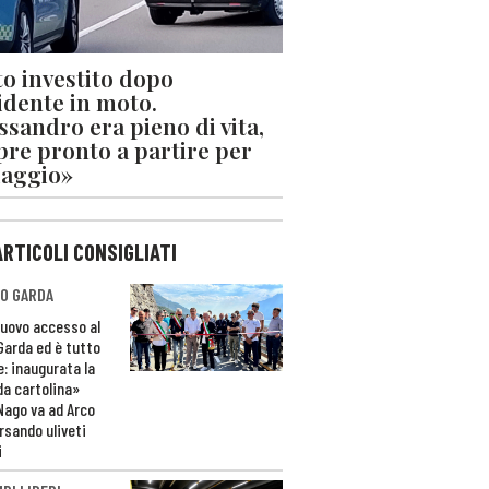
o investito dopo
cidente in moto.
ssandro era pieno di vita,
re pronto a partire per
iaggio»
ARTICOLI CONSIGLIATI
O GARDA
nuovo accesso al
 Garda ed è tutto
e: inaugurata la
da cartolina»
Nago va ad Arco
rsando uliveti
i