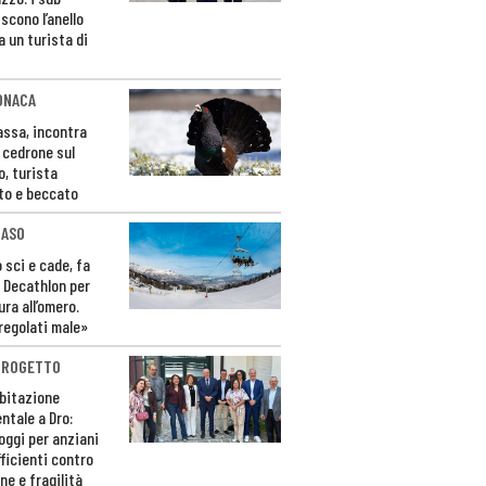
scono l’anello
a un turista di
ONACA
Fassa, incontra
o cedrone sul
o, turista
to e beccato
CASO
 sci e cade, fa
 Decathlon per
ura all’omero.
regolati male»
PROGETTO
bitazione
ntale a Dro:
loggi per anziani
ficienti contro
ne e fragilità