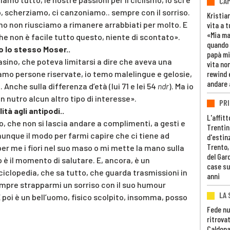
CAM
mo, scherziamo, ci canzoniamo.. sempre con il sorriso.
Kristia
mo non riusciamo a rimanere arrabbiati per molto. E
vita a t
«Mia m
he non è facile tutto questo, niente di scontato».
quando 
to lo stesso Moser..
papà mi
asino, che poteva limitarsi a dire che aveva una
vita non
mo persone riservate, io temo malelingue e gelosie,
rewind 
andare 
nche sulla differenza d’età (lui 71 e lei 54
ndr
). Ma io
 nutro alcun altro tipo di interesse».
PRI
tà agli antipodi..
L'affitt
vato, che non si lascia andare a complimenti, a gesti e
Trentino
nque il modo per farmi capire che ci tiene ad
d'estin
Trento,
per me i fiori nel suo maso o mi mette la mano sulla
del Gar
è il momento di salutare. E, ancora, è un
case su
ciclopedia, che sa tutto, che guarda trasmissioni in
anni
empre strapparmi un sorriso con il suo humour
LA 
 poi è un bell’uomo, fisico scolpito, insomma, posso
Fede nu
ritrovat
Caldona