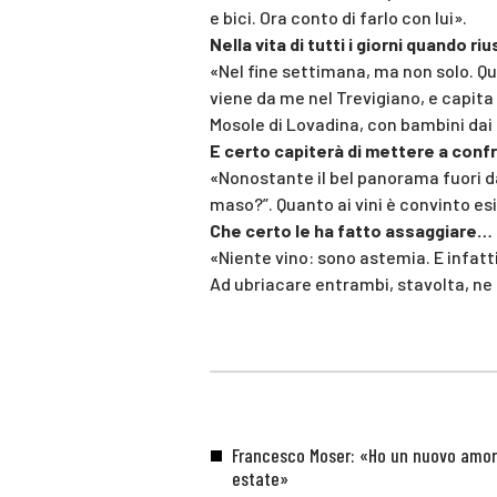
e bici. Ora conto di farlo con lui».
Nella vita di tutti i giorni quando ri
«Nel fine settimana, ma non solo. Qu
viene da me nel Trevigiano, e capita
Mosole di Lovadina, con bambini dai 7
E certo capiterà di mettere a conf
«Nonostante il bel panorama fuori dal
maso?”. Quanto ai vini è convinto esi
Che certo le ha fatto assaggiare…
«Niente vino: sono astemia. E infatt
Ad ubriacare entrambi, stavolta, ne s
Francesco Moser: «Ho un nuovo amore,
estate»