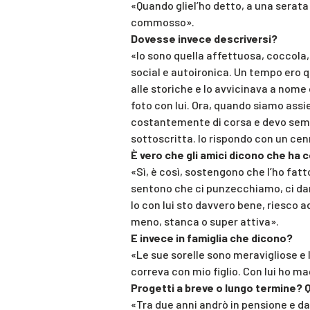
«Quando gliel’ho detto, a una serata 
commosso».
Dovesse invece descriversi?
«Io sono quella affettuosa, coccola
social e autoironica. Un tempo ero 
alle storiche e lo avvicinava a nome d
foto con lui. Ora, quando siamo assie
costantemente di corsa e devo sempre
sottoscritta. Io rispondo con un cen
È vero che gli amici dicono che ha
«Sì, è così, sostengono che l’ho fat
sentono che ci punzecchiamo, ci dan
Io con lui sto davvero bene, riesco 
meno, stanca o super attiva».
E invece in famiglia che dicono?
«Le sue sorelle sono meravigliose e 
correva con mio figlio. Con lui ho m
Progetti a breve o lungo termine?
«Tra due anni andrò in pensione e da