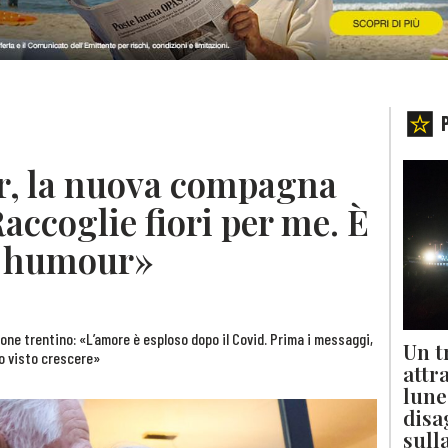
r, la nuova compagna
ccoglie fiori per me. È
n humour»
pione trentino: «L’amore è esploso dopo il Covid. Prima i messaggi,
Un t
ho visto crescere»
attr
lune
disa
sull