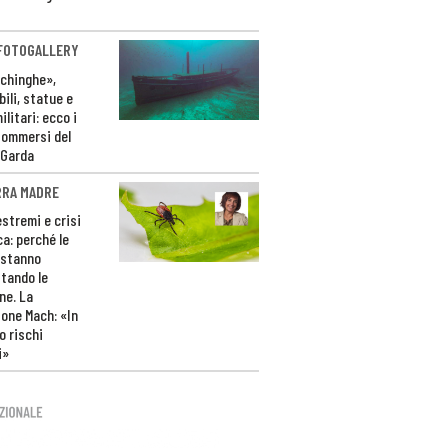
 FOTOGALLERY
ichinghe»,
ili, statue e
litari: ecco i
sommersi del
 Garda
RRA MADRE
estremi e crisi
ca: perché le
 stanno
tando le
ne. La
one Mach: «In
 rischi
i»