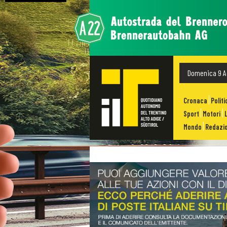
Domenica 9 A
Cronaca
Politi
Sport
Motori
Mondo
Redazio