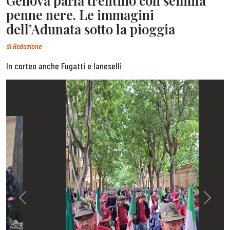
Genova parla trentino con seimila
penne nere. Le immagini
dell’Adunata sotto la pioggia
di
Redazione
In corteo anche Fugatti e Ianeselli
Previous
Next