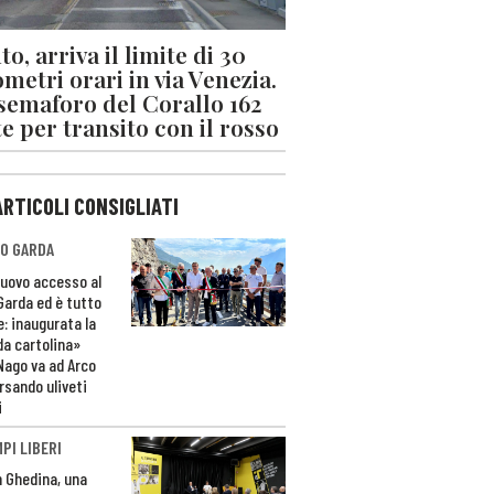
o, arriva il limite di 30
ometri orari in via Venezia.
 semaforo del Corallo 162
e per transito con il rosso
ARTICOLI CONSIGLIATI
O GARDA
nuovo accesso al
 Garda ed è tutto
e: inaugurata la
da cartolina»
Nago va ad Arco
rsando uliveti
i
PI LIBERI
n Ghedina, una