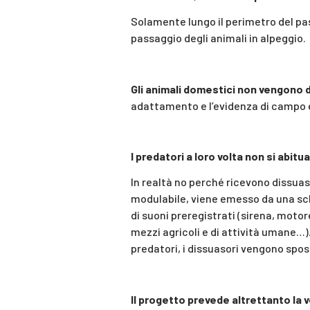
Solamente lungo il perimetro del pas
passaggio degli animali in alpeggio.
Gli animali domestici
non vengono d
adattamento e l’evidenza di campo è
I predatori a loro volta non si abitu
In realtà no perché ricevono dissuas
modulabile, viene emesso da una s
di suoni preregistrati (sirena, motor
mezzi agricoli e di attività umane…).
predatori, i dissuasori vengono spost
Il progetto prevede altrettanto la 