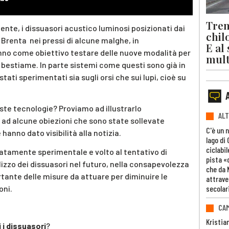
Trent
e, i dissuasori acustico luminosi posizionati dai
chil
Brenta nei pressi di alcune malghe, in
E al
anno come obiettivo testare delle nuove modalità per
mult
 al bestiame. In parte sistemi come questi sono già in
tati sperimentati sia sugli orsi che sui lupi, cioè su
e tecnologie? Proviamo ad illustrarlo
ALT
ad alcune obiezioni che sono state sollevate
C'è un 
 hanno dato visibilità alla notizia.
lago di
ciclabil
rcatamente sperimentale e volto al tentativo di
pista «
lizzo dei dissuasori nel futuro, nella consapevolezza
che da 
ante delle misure da attuare per diminuire le
attrave
secolar
oni.
CAM
Kristia
 i dissuasori
?