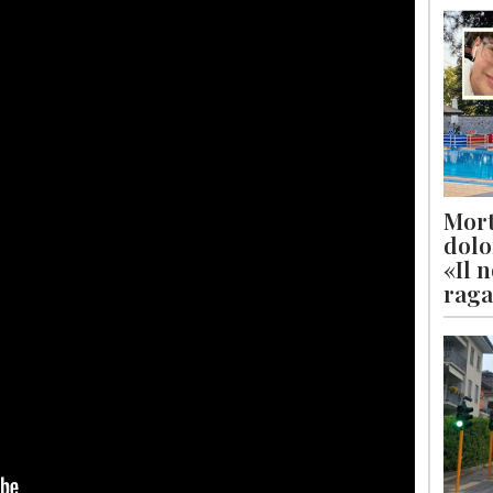
Mort
dolo
«Il 
raga