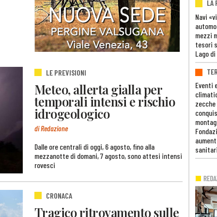
LA
Navi «v
automob
mezzi mi
tesori 
Lago di
TE
LE PREVISIONI
Eventi 
Meteo, allerta gialla per
climati
temporali intensi e rischio
zecche
idrogeologico
conquis
montag
di Redazione
Fondazi
aumento
Dalle ore centrali di oggi, 6 agosto, fino alla
sanitar
mezzanotte di domani, 7 agosto, sono attesi intensi
rovesci
CRONACA
Tragico ritrovamento sulle