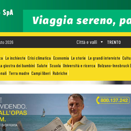
Città e valli
sto 2026
TRENTO
ca
Le inchieste
Crisi climatica
Economia
Le storie
Le grandi interviste
Cult
La giostra dei bambini
Salute
Scuola
Università e ricerca
Bolzano-Innsbruck (
nali
Terra madre
Campi liberi
Rubriche