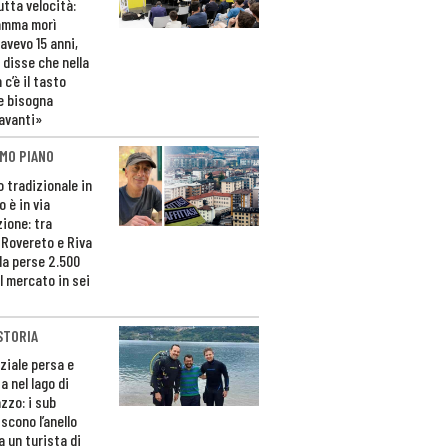
utta velocità:
amma morì
avevo 15 anni,
 disse che nella
 c’è il tasto
e bisogna
avanti»
MO PIANO
o tradizionale in
 è in via
zione: tra
 Rovereto e Riva
da perse 2.500
l mercato in sei
STORIA
ziale persa e
a nel lago di
zzo: i sub
scono l’anello
a un turista di