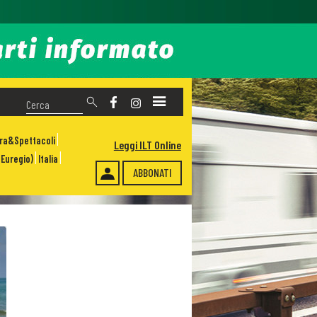
ura&Spettacoli
Leggi ILT Online
Euregio)
Italia
ABBONATI