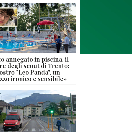
o annegato in piscina, il
re degli scout di Trento:
nostro "Leo Panda", un
zzo ironico e sensibile»