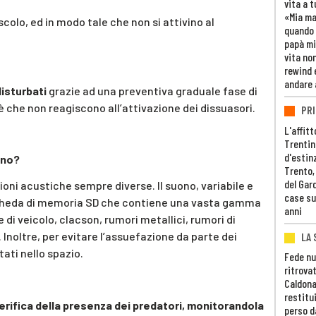
vita a t
«Mia m
colo, ed in modo tale che non si attivino al
quando 
papà mi
vita non
rewind 
andare 
isturbati
grazie ad una preventiva graduale fase di
 che non reagiscono all’attivazione dei dissuasori.
PRI
L'affitt
Trentino
d'estin
ano?
Trento,
del Gar
ioni acustiche sempre diverse. Il suono, variabile e
case su
cheda di memoria SD che contiene una vasta gamma
anni
e di veicolo, clacson, rumori metallici, rumori di
 Inoltre, per evitare l’assuefazione da parte dei
LA 
ati nello spazio.
Fede nu
ritrovat
Caldona
restitui
verifica della presenza dei predatori, monitorandola
perso d