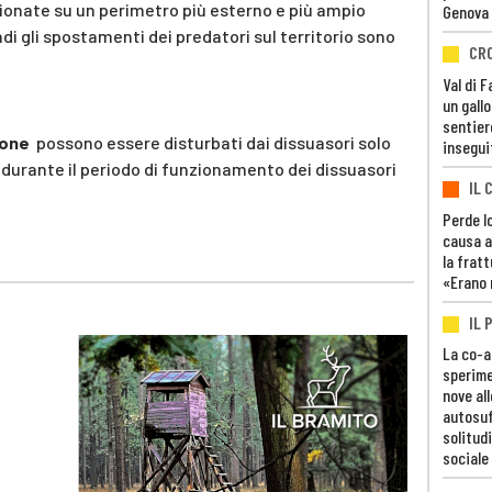
zionate su un perimetro più esterno e più ampio
Genova
ndi gli spostamenti dei predatori sul territorio sono
CR
Val di 
un gall
sentier
rsone
possono essere disturbati dai dissuasori solo
insegui
 durante il periodo di funzionamento dei dissuasori
IL 
Perde lo
causa a
la fratt
«Erano 
IL 
La co-a
sperime
nove al
autosuf
solitudi
sociale