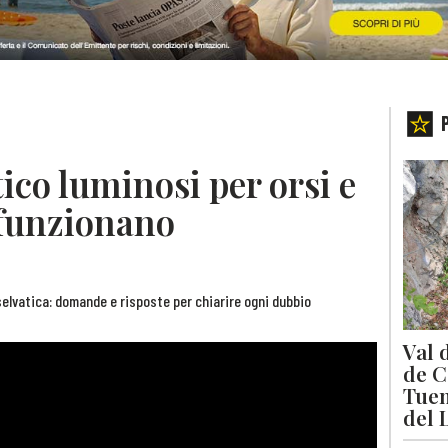
ico luminosi per orsi e
 funzionano
 selvatica: domande e risposte per chiarire ogni dubbio
Val 
de C
Tuen
del 