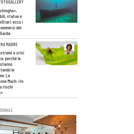
 FOTOGALLERY
ichinghe»,
ili, statue e
litari: ecco i
sommersi del
 Garda
RRA MADRE
estremi e crisi
ca: perché le
 stanno
tando le
ne. La
one Mach: «In
 rischi
i»