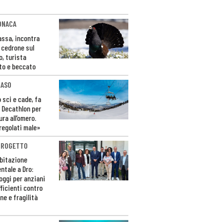
ONACA
Fassa, incontra
o cedrone sul
o, turista
to e beccato
CASO
 sci e cade, fa
 Decathlon per
ura all’omero.
regolati male»
PROGETTO
bitazione
ntale a Dro:
loggi per anziani
ficienti contro
ne e fragilità