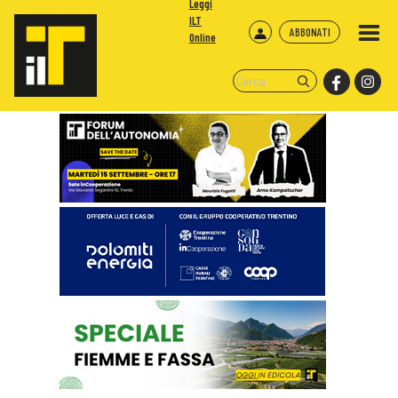
Leggi
ILT
ABBONATI
Online