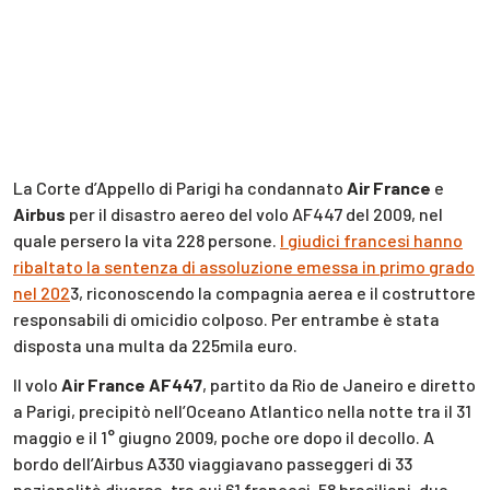
La Corte d’Appello di Parigi ha condannato
Air France
e
Airbus
per il disastro aereo del volo AF447 del 2009, nel
quale persero la vita 228 persone.
I giudici francesi hanno
ribaltato la sentenza di assoluzione emessa in primo grado
nel 202
3, riconoscendo la compagnia aerea e il costruttore
responsabili di omicidio colposo. Per entrambe è stata
disposta una multa da 225mila euro.
Il volo
Air France AF447
, partito da Rio de Janeiro e diretto
a Parigi, precipitò nell’Oceano Atlantico nella notte tra il 31
maggio e il 1° giugno 2009, poche ore dopo il decollo. A
bordo dell’Airbus A330 viaggiavano passeggeri di 33
nazionalità diverse, tra cui 61 francesi, 58 brasiliani, due