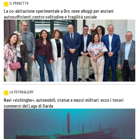
IL PROGETTO
La co-abitazione sperimentale a Dro: nove alloggi per anziani
autosufficienti contro solitudine e fragilità sociale
LA FOTOGALLERY
Navi «vichinghe», automobili, statue e mezzi militari: ecco i tesori
sommersi del Lago di Garda