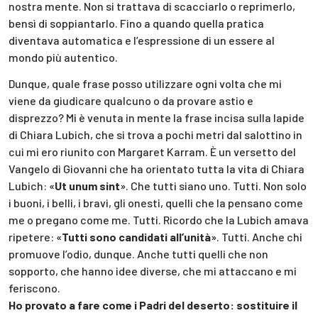
nostra mente. Non si trattava di scacciarlo o reprimerlo,
bensì di soppiantarlo. Fino a quando quella pratica
diventava automatica e l’espressione di un essere al
mondo più autentico.
Dunque, quale frase posso utilizzare ogni volta che mi
viene da giudicare qualcuno o da provare astio e
disprezzo? Mi è venuta in mente la frase incisa sulla lapide
di Chiara Lubich, che si trova a pochi metri dal salottino in
cui mi ero riunito con Margaret Karram. È un versetto del
Vangelo di Giovanni che ha orientato tutta la vita di Chiara
Lubich: «
Ut unum sint
». Che tutti siano uno. Tutti. Non solo
i buoni, i belli, i bravi, gli onesti, quelli che la pensano come
me o pregano come me. Tutti. Ricordo che la Lubich amava
ripetere: «
Tutti sono candidati all’unità
». Tutti. Anche chi
promuove l’odio, dunque. Anche tutti quelli che non
sopporto, che hanno idee diverse, che mi attaccano e mi
feriscono.
Ho provato a fare come i Padri del deserto: sostituire il