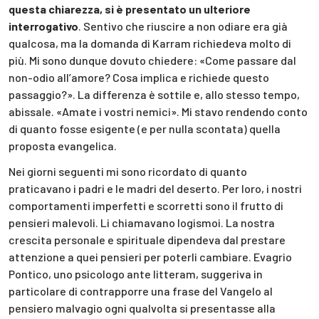
questa chiarezza, si è presentato un ulteriore
interrogativo
. Sentivo che riuscire a non odiare era già
qualcosa, ma la domanda di Karram richiedeva molto di
più. Mi sono dunque dovuto chiedere: «Come passare dal
non-odio all’amore? Cosa implica e richiede questo
passaggio?». La differenza è sottile e, allo stesso tempo,
abissale. «Amate i vostri nemici». Mi stavo rendendo conto
di quanto fosse esigente (e per nulla scontata) quella
proposta evangelica.
Nei giorni seguenti mi sono ricordato di quanto
praticavano i padri e le madri del deserto. Per loro, i nostri
comportamenti imperfetti e scorretti sono il frutto di
pensieri malevoli. Li chiamavano logismoi. La nostra
crescita personale e spirituale dipendeva dal prestare
attenzione a quei pensieri per poterli cambiare. Evagrio
Pontico, uno psicologo ante litteram, suggeriva in
particolare di contrapporre una frase del Vangelo al
pensiero malvagio ogni qualvolta si presentasse alla