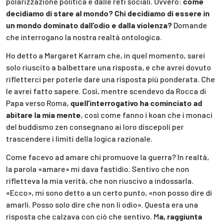
polarizzazione politica e dalle reti sociali. Ovvero:
come
decidiamo di stare al mondo? Chi decidiamo di essere in
un mondo dominato dall’odio e dalla violenza?
Domande
che interrogano la nostra realtà ontologica.
Ho detto a Margaret Karram che, in quel momento, sarei
solo riuscito a balbettare una risposta, e che avrei dovuto
rifletterci per poterle dare una risposta più ponderata. Che
le avrei fatto sapere. Così, mentre scendevo da Rocca di
Papa verso Roma,
quell’interrogativo ha cominciato ad
abitare la mia mente
, così come fanno i koan che i monaci
del buddismo zen consegnano ai loro discepoli per
trascendere i limiti della logica razionale.
Come facevo ad amare chi promuove la guerra? In realtà,
la parola «amare» mi dava fastidio. Sentivo che non
rifletteva la mia verità, che non riuscivo a indossarla.
«Ecco», mi sono detto a un certo punto, «non posso dire di
amarli. Posso solo dire che non li odio». Questa era una
risposta che calzava con ciò che sentivo. M
a, raggiunta