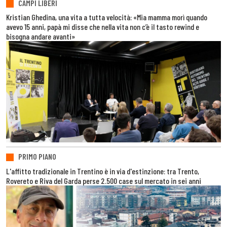
CAMPI LIBERI
Kristian Ghedina, una vita a tutta velocità: «Mia mamma morì quando
avevo 15 anni, papà mi disse che nella vita non c’è il tasto rewind e
bisogna andare avanti»
PRIMO PIANO
L'affitto tradizionale in Trentino è in via d'estinzione: tra Trento,
Rovereto e Riva del Garda perse 2.500 case sul mercato in sei anni