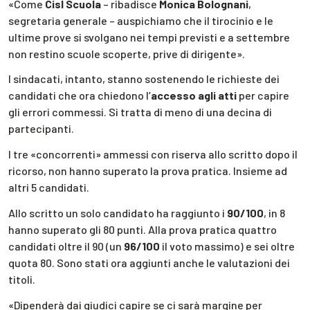
«Come
Cisl Scuola
– ribadisce
Monica Bolognani
,
segretaria generale – auspichiamo che il tirocinio e le
ultime prove si svolgano nei tempi previsti e a settembre
non restino scuole scoperte, prive di dirigente».
I sindacati, intanto, stanno sostenendo le richieste dei
candidati che ora chiedono l’
accesso agli atti
per capire
gli errori commessi. Si tratta di meno di una decina di
partecipanti.
I tre «concorrenti» ammessi con riserva allo scritto dopo il
ricorso, non hanno superato la prova pratica. Insieme ad
altri 5 candidati.
Allo scritto un solo candidato ha raggiunto i
90/100
, in 8
hanno superato gli 80 punti. Alla prova pratica quattro
candidati oltre il 90 (un
96/100
il voto massimo) e sei oltre
quota 80. Sono stati ora aggiunti anche le valutazioni dei
titoli.
«Dipenderà dai giudici capire se ci sarà margine per