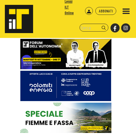
Leggi
ILT
ABBONATI
Online