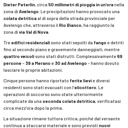
Dieter Peterlin
, circa
50 millimetri di pioggia in un’ora
nella
zona di
Avelengo
. Le precipitazioni hanno provocato una
colata detritica
al di sopra della strada provinciale per
Avelengo che, attraverso il
Rio Bianco
, ha raggiunto la
zona di
via Val di Nova
.
Tre
edifici residenziali
sono stati sepolti da
fango
e detriti
fino al secondo piano e gravemente danneggiati, mentre
quattro veicoli
sono stati distrutti. Complessivamente
69
persone
–
39 a Merano
e
30 ad Avelengo
– hanno dovuto
lasciare le proprie abitazioni.
Cinque persone hanno riportato
ferite lievi
e diversi
residenti sono stati evacuati con l’
elicottero
. Le
operazioni di soccorso sono state ulteriormente
complicate da una
seconda colata detritica
, verificatasi
circa mezz’ora dopo la prima.
La situazione rimane tuttora critica, poiché dal versante
continua a staccarsi materiale e sono previsti
nuovi