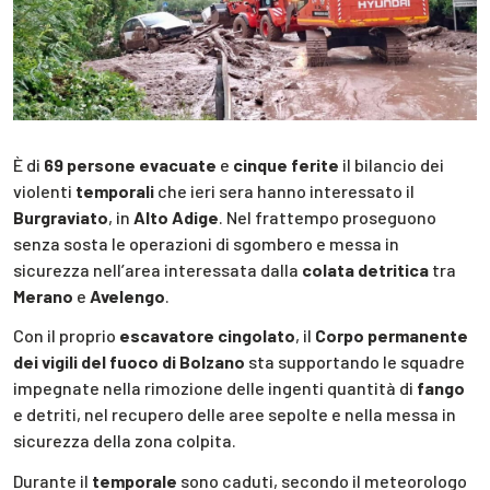
È di
69 persone evacuate
e
cinque ferite
il bilancio dei
violenti
temporali
che ieri sera hanno interessato il
Burgraviato
, in
Alto Adige
. Nel frattempo proseguono
senza sosta le operazioni di sgombero e messa in
sicurezza nell’area interessata dalla
colata detritica
tra
Merano
e
Avelengo
.
Con il proprio
escavatore cingolato
, il
Corpo permanente
dei vigili del fuoco di Bolzano
sta supportando le squadre
impegnate nella rimozione delle ingenti quantità di
fango
e detriti, nel recupero delle aree sepolte e nella messa in
sicurezza della zona colpita.
Durante il
temporale
sono caduti, secondo il meteorologo