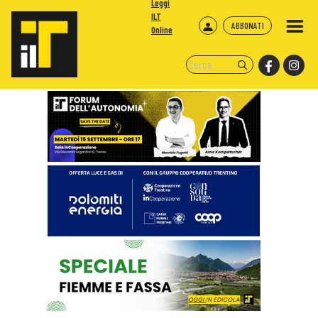
Leggi
ILT
ABBONATI
Online