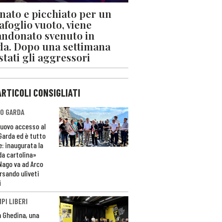
nato e picchiato per un
afoglio vuoto, viene
ndonato svenuto in
da. Dopo una settimana
stati gli aggressori
ARTICOLI CONSIGLIATI
O GARDA
nuovo accesso al
 Garda ed è tutto
e: inaugurata la
da cartolina»
Nago va ad Arco
rsando uliveti
i
PI LIBERI
n Ghedina, una