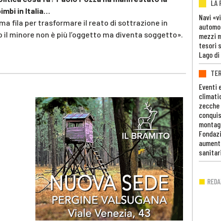
LA
imbi in Italia…
Navi «v
ma fila per trasformare il reato di sottrazione in
automob
 il minore non è più l’oggetto ma diventa soggetto».
mezzi mi
tesori 
Lago di
TE
Eventi 
climati
zecche
conquis
montag
Fondazi
aumento
sanitar