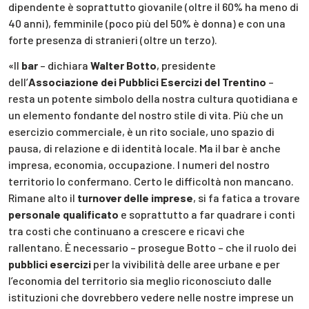
dipendente è soprattutto giovanile (oltre il 60% ha meno di
40 anni), femminile (poco più del 50% è donna) e con una
forte presenza di stranieri (oltre un terzo).
«Il
bar
– dichiara
Walter Botto
, presidente
dell’
Associazione dei Pubblici Esercizi del Trentino
–
resta un potente simbolo della nostra cultura quotidiana e
un elemento fondante del nostro stile di vita. Più che un
esercizio commerciale, è un rito sociale, uno spazio di
pausa, di relazione e di identità locale. Ma il bar è anche
impresa, economia, occupazione. I numeri del nostro
territorio lo confermano. Certo le difficoltà non mancano.
Rimane alto il
turnover delle imprese
, si fa fatica a trovare
personale qualificato
e soprattutto a far quadrare i conti
tra costi che continuano a crescere e ricavi che
rallentano. È necessario – prosegue Botto – che il ruolo dei
pubblici esercizi
per la vivibilità delle aree urbane e per
l’economia del territorio sia meglio riconosciuto dalle
istituzioni che dovrebbero vedere nelle nostre imprese un