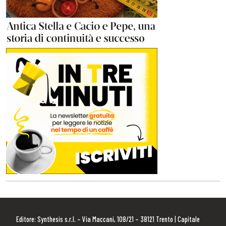
Editore: Synthesis s.r.l. – Via Maccani, 108/21 – 38121 Trento | Capitale