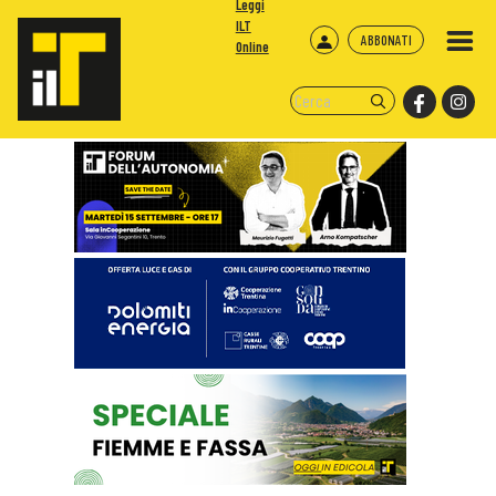
Leggi
ILT
ABBONATI
Online