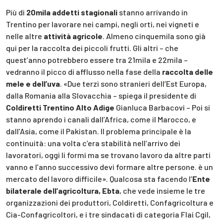
Più di
20mila addetti stagionali
stanno arrivando in
Trentino per lavorare nei campi, negli orti, nei vigneti e
nelle altre
attività agricole
. Almeno cinquemila sono già
qui per la raccolta dei piccoli frutti. Gli altri – che
quest’anno potrebbero essere tra 21mila e 22mila –
vedranno il picco di afflusso nella fase della
raccolta delle
mele e dell’uva
. «Due terzi sono stranieri dell’Est Europa,
dalla Romania alla Slovacchia – spiega il presidente di
Coldiretti Trentino Alto Adige
Gianluca Barbacovi – Poi si
stanno aprendo i canali dall’Africa, come il Marocco, e
dall’Asia, come il Pakistan. Il problema principale è la
continuità: una volta c’era stabilità nell’arrivo dei
lavoratori, oggi li formi ma se trovano lavoro da altre parti
vanno e l’anno successivo devi formare altre persone. è un
mercato del lavoro difficile». Qualcosa sta facendo l’
Ente
bilaterale dell’agricoltura, Ebta
, che vede insieme le tre
organizzazioni dei produttori, Coldiretti, Confagricoltura e
Cia-Confagricoltori, e i tre sindacati di categoria Flai Cgil,