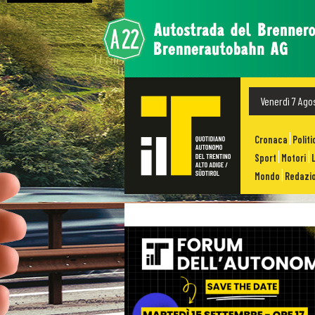
Venerdì 7 Ago
Cronaca
Politi
Sport
Motori
Mondo
Redazio