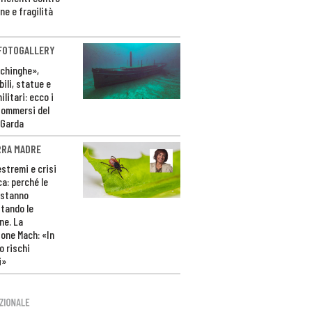
ne e fragilità
 FOTOGALLERY
ichinghe»,
ili, statue e
litari: ecco i
sommersi del
 Garda
RRA MADRE
estremi e crisi
ca: perché le
 stanno
tando le
ne. La
one Mach: «In
 rischi
i»