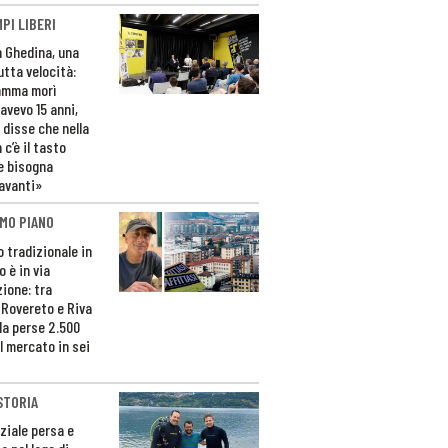
PI LIBERI
n Ghedina, una
utta velocità:
amma morì
avevo 15 anni,
 disse che nella
 c’è il tasto
e bisogna
avanti»
MO PIANO
o tradizionale in
 è in via
zione: tra
 Rovereto e Riva
da perse 2.500
l mercato in sei
STORIA
ziale persa e