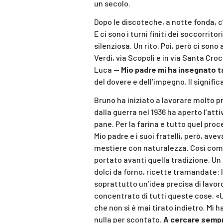
un secolo.
Dopo le discoteche, a notte fonda, c
E ci sono i turni finiti dei soccorritor
silenziosa. Un rito. Poi, però ci sono
Verdi, via Scopoli e in via Santa C
Luca —
Mio padre mi ha insegnato t
del dovere e dell’impegno. Il signific
Bruno ha iniziato a lavorare molto p
dalla guerra nel 1936 ha aperto l’att
pane. Per la farina e tutto quel proc
Mio padre e i suoi fratelli, però, a
mestiere con naturalezza. Così come h
portato avanti quella tradizione. Un
dolci da forno, ricette tramandate: l
soprattutto un’idea precisa di lavor
concentrato di tutti queste cose. «Un
che non si è mai tirato indietro. Mi 
nulla per scontato.
A cercare sempr