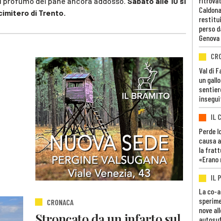
ritrovat
 il profumo del pane ancora addosso.
Sabato alle 10 si
Caldona
cimitero di Trento.
restitui
perso d
Genova
CR
Val di 
un gall
sentier
insegui
IL 
Perde lo
causa a
la fratt
«Erano 
IL 
La co-a
sperime
CRONACA
nove al
Stroncato da un infarto sul
autosuf