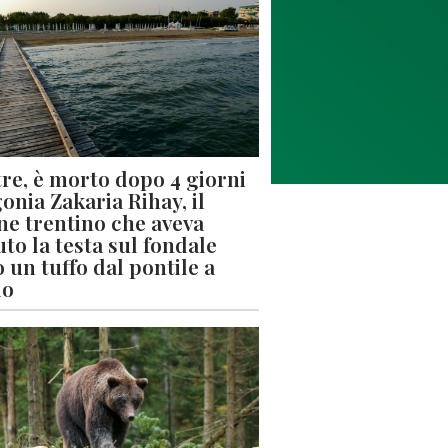
re, è morto dopo 4 giorni
gonia Zakaria Rihay, il
ne trentino che aveva
uto la testa sul fondale
 un tuffo dal pontile a
lo