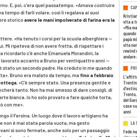
l forno. E, poi, c’era quel passatempo. «Amava costruire
CAM
tempo di farli volare, così li regalava ai suoi
Kristia
iere storico
avere le mani impolverate di farina era la
vita a t
«Mia m
quando 
tere. «Ha tenuto i corsi per la scuola alberghiera —
papà mi
vita non
. Mi ripeteva di non avere fretta, di rispettare i
rewind 
E a ricordarlo c’è anche Emanuela Morandini, la
andare 
 lavorato accanto a Bruno per ventiquattro anni —
 è stato un secondo padre. Ha creduto in me quando
PRI
ciuta». Bruno era malato da tempo, ma
fino a febbraio
L'affitt
bottega.
«C’è sempre stato. Una presenza gentile e
Trentino
d'estin
cherà tanto. Non ha mai smesso di dare consigli, di
Trento,
’arte bianca. Io ho solo provato a fare qualche torta,
del Gar
erò con me».
case su
anni
ngo il Fersina. Un luogo dove il lavoro artigiano ha
LA 
one non è mai stata parola vuota, ma gesto
ovani si sono fermate, anche solo per un passaggio
Fede nu