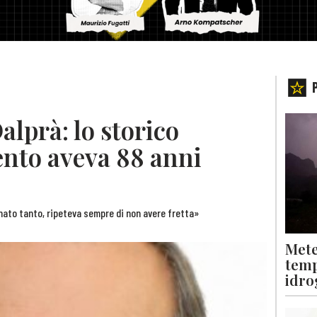
lprà: lo storico
ento aveva 88 anni
egnato tanto, ripeteva sempre di non avere fretta»
Mete
temp
idro