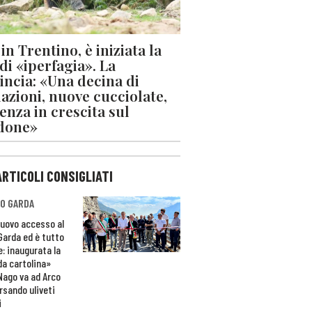
in Trentino, è iniziata la
 di «iperfagia». La
incia: «Una decina di
azioni, nuove cucciolate,
enza in crescita sul
done»
ARTICOLI CONSIGLIATI
O GARDA
nuovo accesso al
 Garda ed è tutto
e: inaugurata la
da cartolina»
Nago va ad Arco
rsando uliveti
i