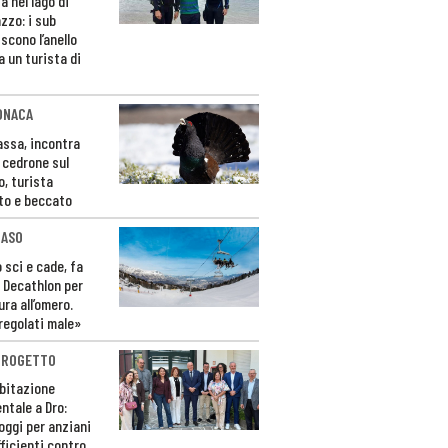
a nel lago di
zzo: i sub
scono l’anello
a un turista di
ONACA
Fassa, incontra
o cedrone sul
o, turista
to e beccato
CASO
 sci e cade, fa
 Decathlon per
ura all’omero.
regolati male»
PROGETTO
bitazione
ntale a Dro:
loggi per anziani
ficienti contro