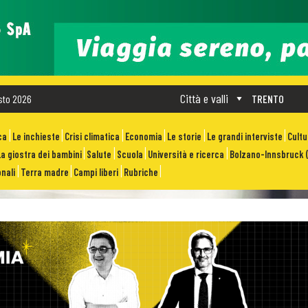
Città e valli
sto 2026
TRENTO
ca
Le inchieste
Crisi climatica
Economia
Le storie
Le grandi interviste
Cult
La giostra dei bambini
Salute
Scuola
Università e ricerca
Bolzano-Innsbruck (
nali
Terra madre
Campi liberi
Rubriche