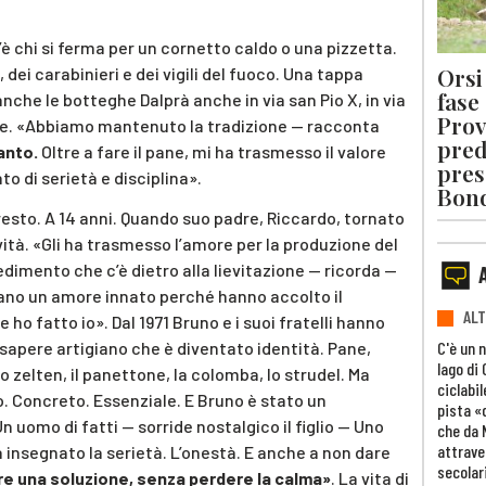
’è chi si ferma per un cornetto caldo o una pizzetta.
Orsi 
i, dei carabinieri e dei vigili del fuoco. Una tappa
fase
 anche le botteghe Dalprà anche in via san Pio X, in via
Prov
roce. «Abbiamo mantenuto la tradizione — racconta
pred
anto.
Oltre a fare il pane, mi ha trasmesso il valore
pres
ato di serietà e disciplina».
Bon
resto. A 14 anni. Quando suo padre, Riccardo, tornato
ività. «Gli ha trasmesso l’amore per la produzione del
edimento che c’è dietro alla lievitazione — ricorda —
vevano un amore innato perché hanno accolto il
ALT
o fatto io». Dal 1971 Bruno e i suoi fratelli hanno
C'è un 
 sapere artigiano che è diventato identità. Pane,
lago di
o zelten, il panettone, la colomba, lo strudel. Ma
ciclabil
o. Concreto. Essenziale. E Bruno è stato un
pista «
 uomo di fatti — sorride nostalgico il figlio — Uno
che da 
attrave
ha insegnato la serietà. L’onestà. E anche a non dare
secolar
e una soluzione, senza perdere la calma»
. La vita di