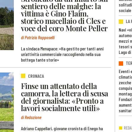
sentiero delle malghe: la
solitudi
sociale
vittima è Gino Flaim,
storico macellaio di Cles e
LA
voce del coro Monte Peller
Navi «v
automob
di Patrizia Rapposelli
mezzi mi
tesori 
La sindaca Menapace: «Ha gestito per tanti anni
Lago di
un’attività commerciale raccogliendo nella sua
bottega tante storie»
TE
Eventi 
CRONACA
climati
zecche
Finse un attentato della
conquis
camorra, la lettera di scusa
montag
del giornalista: «Pronto a
Fondazi
aumento
lavori socialmente utili»
sanitar
di Redazione
Adriano Cappellari, giovane cronista di Enego ha