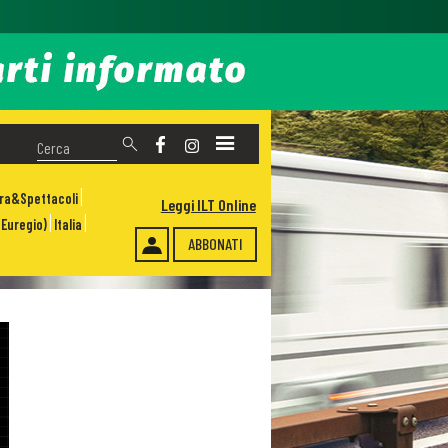
ura&Spettacoli
Leggi ILT Online
Euregio)
Italia
ABBONATI