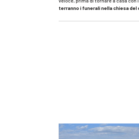
veloce, prima di tornare a casa con
terranno i funerali nella chiesa del 