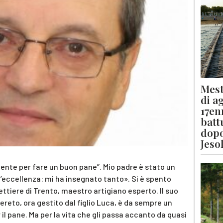
Mest
di a
17en
batt
dopo
Jeso
diente per fare un buon pane”. Mio padre è stato un
’eccellenza: mi ha insegnato tanto». Si è spento
nettiere di Trento, maestro artigiano esperto. Il suo
overeto, ora gestito dal figlio Luca, è da sempre un
r il pane. Ma per la vita che gli passa accanto da quasi