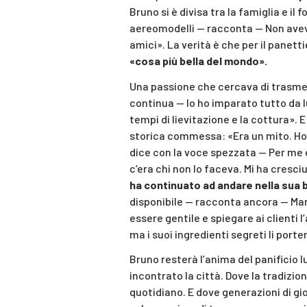
Bruno si è divisa tra la famiglia e i
aereomodelli — racconta — Non aveva 
amici». La verità è che per il panett
«cosa più bella del mondo».
Una passione che cercava di trasmet
continua — Io ho imparato tutto da lui
tempi di lievitazione e la cottura». 
storica commessa: «Era un mito. Ho
dice con la voce spezzata — Per me
c’era chi non lo faceva. Mi ha cres
ha continuato ad andare nella sua 
disponibile — racconta ancora — Man
essere gentile e spiegare ai clienti l
ma i suoi ingredienti segreti li port
Bruno resterà l’anima del panificio lu
incontrato la città. Dove la tradizi
quotidiano. E dove generazioni di gi