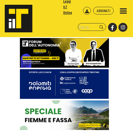
Leggi
ILT
ABBONATI
Online