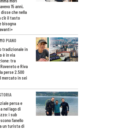
amma morì
avevo 15 anni,
 disse che nella
 c’è il tasto
e bisogna
avanti»
MO PIANO
o tradizionale in
 è in via
zione: tra
 Rovereto e Riva
da perse 2.500
l mercato in sei
STORIA
ziale persa e
a nel lago di
zzo: i sub
scono l’anello
a un turista di