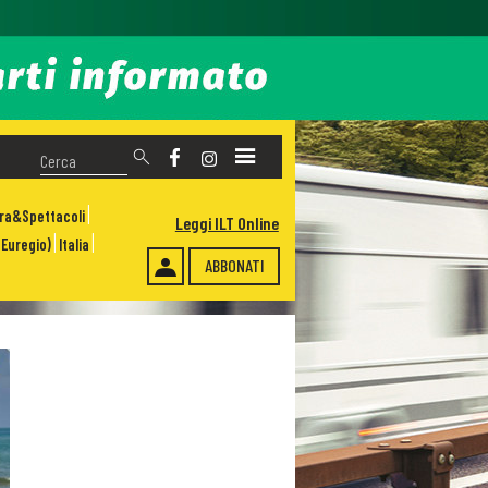
ura&Spettacoli
Leggi ILT Online
Euregio)
Italia
ABBONATI