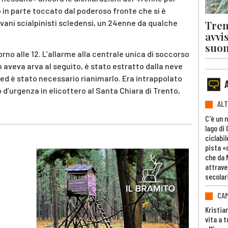
o in parte toccato dal poderoso fronte che si è
Tren
ovani scialpinisti scledensi, un 24enne da qualche
avvi
suon
orno alle 12. L’allarme alla centrale unica di soccorso
n aveva arva al seguito, è stato estratto dalla neve
a ed è stato necessario rianimarlo. Era intrappolato
 d’urgenza in elicottero al Santa Chiara di Trento,
ALT
C'è un 
lago di
ciclabil
pista «
che da 
attrave
secolar
CAM
Kristia
vita a t