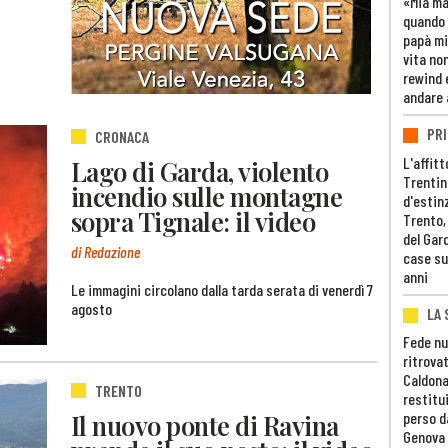
«Mia m
quando 
papà mi
vita non
rewind 
andare 
PRI
CRONACA
L'affitt
Lago di Garda, violento
Trentino
incendio sulle montagne
d'estin
sopra Tignale: il video
Trento,
del Gar
di Redazione
case su
anni
Le immagini circolano dalla tarda serata di venerdì 7
agosto
LA 
Fede nu
ritrovat
Caldona
TRENTO
restitui
Il nuovo ponte di Ravina
perso d
Genova