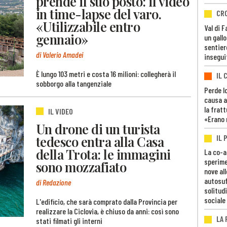
prende il suo posto: il video
in time-lapse del varo.
CR
«Utilizzabile entro
Val di 
gennaio»
un gall
sentier
di Valerio Amadei
insegui
È lungo 103 metri e costa 16 milioni: collegherà il
IL 
sobborgo alla tangenziale
Perde lo
causa a
la fratt
IL VIDEO
«Erano 
Un drone di un turista
IL 
tedesco entra alla Casa
della Trota: le immagini
La co-a
sperime
sono mozzafiato
nove al
autosuf
di Redazione
solitudi
sociale
L'edificio, che sarà comprato dalla Provincia per
realizzare la Ciclovia, è chiuso da anni: così sono
LA
stati filmati gli interni