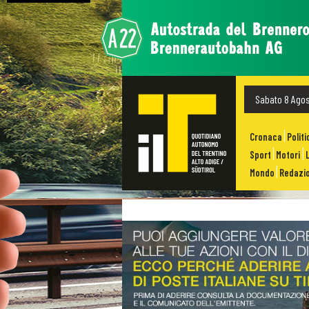
Sabato 8 Ago
Cronaca
Politi
Sport
Motori
Mondo
Redazio