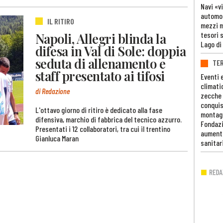
Navi «v
automob
IL RITIRO
mezzi mi
Napoli, Allegri blinda la
tesori 
Lago di
difesa in Val di Sole: doppia
seduta di allenamento e
TE
staff presentato ai tifosi
Eventi 
climati
di Redazione
zecche
conquis
L'ottavo giorno di ritiro è dedicato alla fase
montag
difensiva, marchio di fabbrica del tecnico azzurro.
Fondazi
Presentati i 12 collaboratori, tra cui il trentino
aumento
Gianluca Maran
sanitar