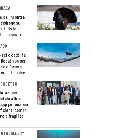
ONACA
Fassa, incontra
o cedrone sul
o, turista
to e beccato
CASO
 sci e cade, fa
 Decathlon per
ura all’omero.
regolati male»
PROGETTO
bitazione
ntale a Dro:
loggi per anziani
ficienti contro
ne e fragilità
 FOTOGALLERY