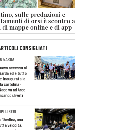
tino, sulle predazioni e
stamenti di orsi è scontro a
 di mappe online e di app
ARTICOLI CONSIGLIATI
O GARDA
nuovo accesso al
 Garda ed è tutto
e: inaugurata la
da cartolina»
Nago va ad Arco
rsando uliveti
i
PI LIBERI
n Ghedina, una
utta velocità: