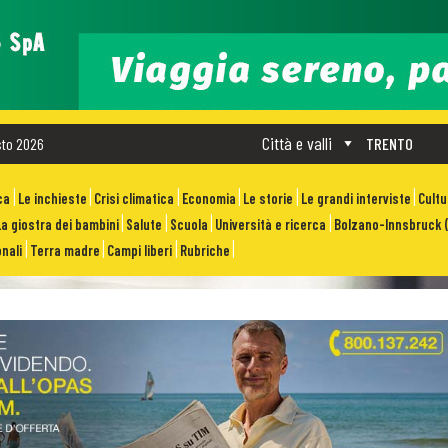
Città e valli
sto 2026
TRENTO
ca
Le inchieste
Crisi climatica
Economia
Le storie
Le grandi interviste
Cult
La giostra dei bambini
Salute
Scuola
Università e ricerca
Bolzano-Innsbruck (
nali
Terra madre
Campi liberi
Rubriche