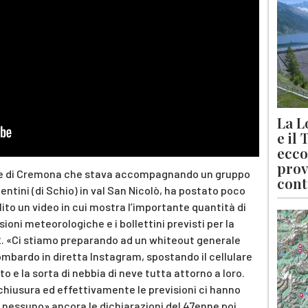
La L
e il
ecco
prov
ne di Cremona che stava accompagnando un gruppo
cont
icentini (di Schio) in val San Nicolò, ha postato poco
lito un video in cui mostra l’importante quantità di
oni meteorologiche e i bollettini previsti per la
2. «Ci stiamo preparando ad un whiteout generale
ombardo in diretta Instagram, spostando il cellulare
 e la sorta di nebbia di neve tutta attorno a loro.
chiusura ed effettivamente le previsioni ci hanno
 nessuno» ancora le dichiarazioni del 47enne poi