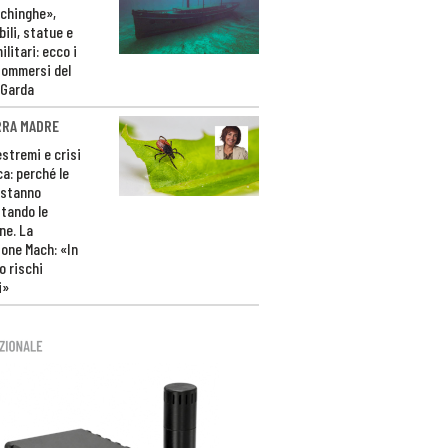
ichinghe»,
ili, statue e
litari: ecco i
sommersi del
 Garda
RRA MADRE
estremi e crisi
ca: perché le
 stanno
tando le
ne. La
one Mach: «In
 rischi
i»