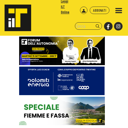
Leggi
ILT
ABBONATI
Online