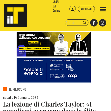
Leggi
ILT
ABBONATI
Online
IL FILOSOFO
sabato 14 Gennaio, 2023
La lezione di Charles Taylor: «I
populismi avanzano dove le élite