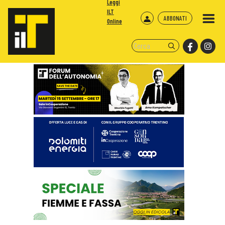
Leggi
ILT
ABBONATI
Online