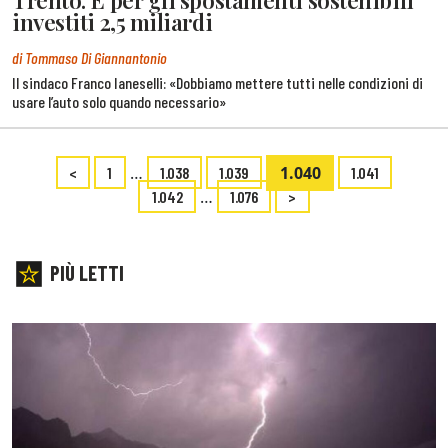
Trento. E per gli spostamenti sostenibili
investiti 2,5 miliardi
di Tommaso Di Giannantonio
Il sindaco Franco Ianeselli: «Dobbiamo mettere tutti nelle condizioni di
usare l’auto solo quando necessario»
…
1.040
<
1
1.038
1.039
1.041
…
1.042
1.076
>
PIÙ LETTI