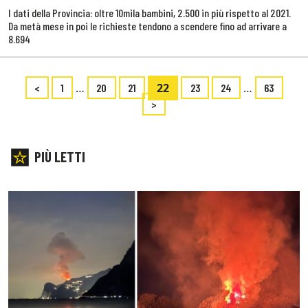
I dati della Provincia: oltre 10mila bambini, 2.500 in più rispetto al 2021.
Da metà mese in poi le richieste tendono a scendere fino ad arrivare a
8.694
…
22
…
<
1
20
21
23
24
63
>
PIÙ LETTI