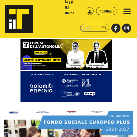
Leggi
ILT
ABBONATI
Online